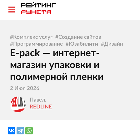
#
Комплекс услуг
#
Создание сайтов
#
Программирование
#
Юзабилити
#
Дизайн
E-pack — интернет-
магазин упаковки и
полимерной пленки
2 Июл 2026
Павел,
REDLINE