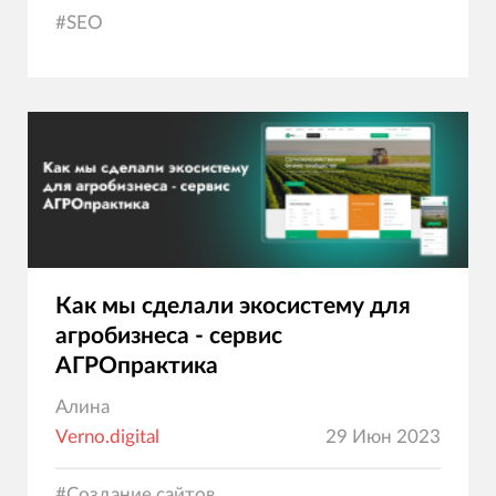
#
SEO
Как мы сделали экосистему для
агробизнеса - сервис
АГРОпрактика
Алина
Verno.digital
29 Июн 2023
#
Создание сайтов