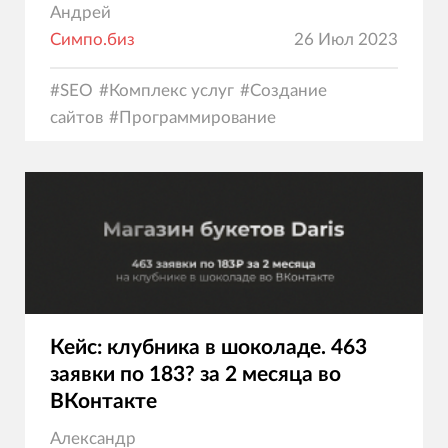
Андрей
Симпо.биз
26 Июл 2023
#
SEO
#
Комплекс услуг
#
Создание
сайтов
#
Программирование
Кейс: клубника в шоколаде. 463
заявки по 183? за 2 месяца во
ВКонтакте
Александр