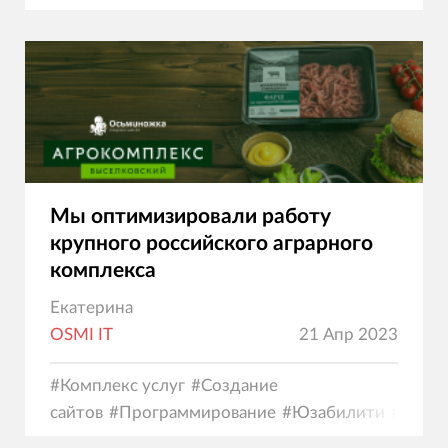
Мы оптимизировали работу
крупного российского аграрного
комплекса
Екатерина
OSMI IT
21 Апр 2023
#
Комплекс услуг
#
Создание
сайтов
#
Программирование
#
Юзабилити
#
Диза
коммерция