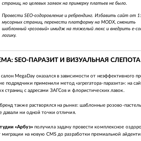
страниц, но целевых заявок на примерку платьев не было.
Провести SEO-оздоровление и ребрендинг. Избавить сайт от 1
мусорных страниц, перенести платформу на MODX, сменить
шаблонный «розовый» имидж на тяжелый люкс и внедрить e-c
логику.
МА: SEO-ПАРАЗИТ И ВИЗУАЛЬНАЯ СЛЕПОТА
салон MegaDay оказался в зависимости от неэффективного п
 подрядчики применили метод «агрегатора-паразита»: на сай
х страниц с адресами ЗАГСов и флористических лавок.
бренд также растворялся на рынке: шаблонные розово-пастел
е давали ни одной точки отличия.
тудии «Арбуз»
получила задачу провести комплексное оздор
т миграции на новую CMS до разработки премиальной айденти