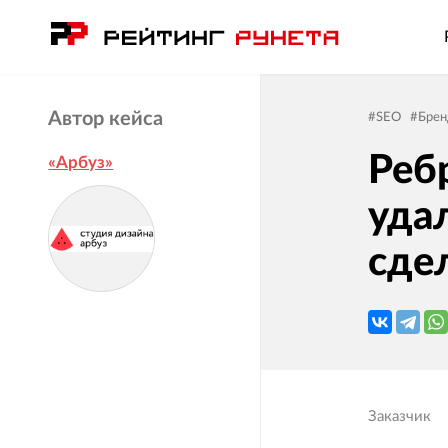
Автор кейса
#
SEO
#
Брен
Реб
«Арбуз»
уда
сде
Заказчик