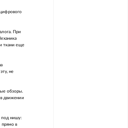
«цифрового
алога. При
Механика
ли ткани еще
на
эту, не
ные обзоры.
 в движении
 под нишу:
 прямо в