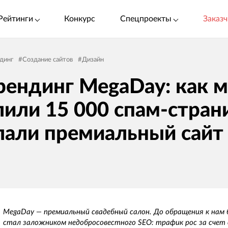
Рейтинги
Конкурс
Спецпроекты
Заказч
динг
#
Создание сайтов
#
Дизайн
рендинг MegaDay: как 
лили 15 000 спам-стран
лали премиальный сайт
MegaDay — премиальный свадебный салон. До обращения к нам 
стал заложником недобросовестного SEO: трафик рос за счет 