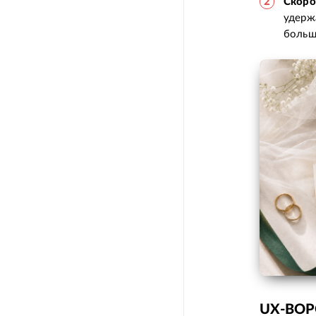
Скоро
удерж
больш
UX-ВОР