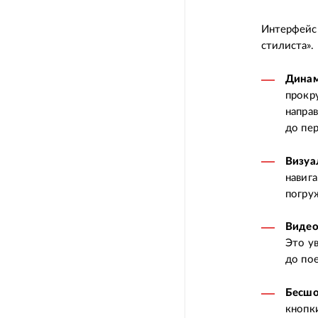
Интерфейс 
стилиста».
Динам
прокр
направ
до пер
Визуа
навига
погру
Видео
Это у
до пое
Бесшо
кнопк