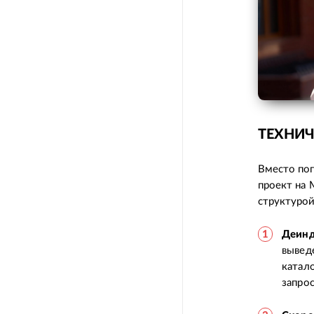
ТЕХНИЧ
Вместо поп
проект на 
структурой
Деинд
вывед
катал
запрос