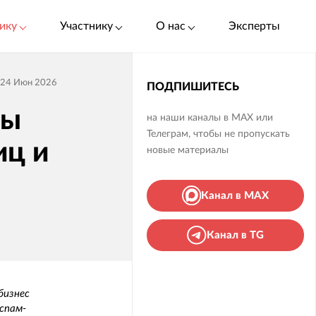
ику
Участнику
О нас
Эксперты
24 Июн 2026
ПОДПИШИТЕСЬ
мы
на наши каналы в MAX или
Телеграм, чтобы не пропускать
иц и
новые материалы
Канал в MAX
Канал в TG
бизнес
спам-