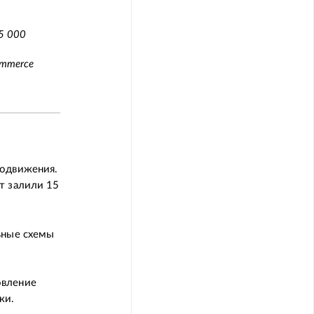
5 000
ommerce
родвижения.
т залили 15
ьные схемы
овление
ки.