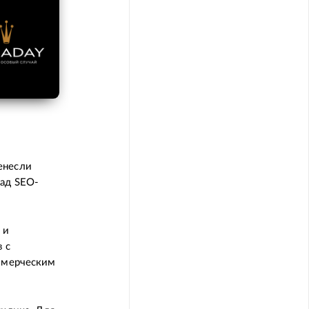
енесли
над SEO-
 и
 с
оммерческим