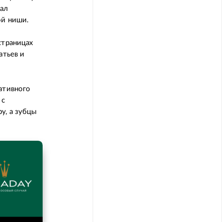
тал
ой ниши.
страницах
атьев и
ативного
 с
у, а зубцы