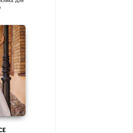
клика. Для
е
CE