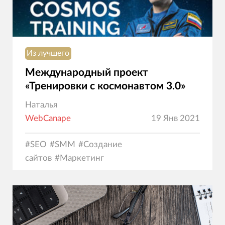
Из лучшего
Международный проект
«Тренировки с космонавтом 3.0»
Наталья
WebCanape
19 Янв 2021
#
SEO
#
SMM
#
Создание
сайтов
#
Маркетинг