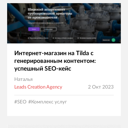
Интернет-магазин на Tilda с
генерированным контентом:
успешный SEO-кейс
Наталья
Leads Creation Agency
2 Окт 2023
#
SEO
#
Комплекс услуг