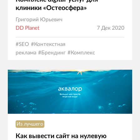
клиники «Остеосфера»
Григорий Юрьевич
DD Planet
7 Дек 2020
#
SEO
#
Контекстная
реклама
#
Брендинг
#
Комплекс
услуг
#
Создание сайтов
#
Маркетинг
Из лучшего
Как вывести сайт на нулевую