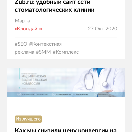
Zub.ru: удобный сайт сети
стоматологических клиник
Марта
«Клондайк»
27 Окт 2020
#
SEO
#
Контекстная
реклама
#
SMM
#
Комплекс
услуг
#
Создание сайтов
#
Дизайн
Из лучшего
Как мы снизили цену конверсии на