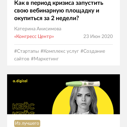
Как в период кризиса запустить
свою вебинарную площадку и
окупиться за 2 недели?
Катерина Анисимова
«Конгресс Центр»
23 Июн 2020
#
Стартапы
#
Комплекс услуг
#
Создание
сайтов
#
Маркетинг
Из лучшего