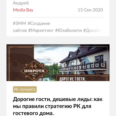
Андрей
Media Bay
15 Сен 2020
#
SMM
#
Создание
сайтов
#
Маркетинг
#
Юзабилити
#
Дизайн
Из лучшего
Дорогие гости, дешевые лиды: как
мы правили стратегию РК для
гостевого дома.