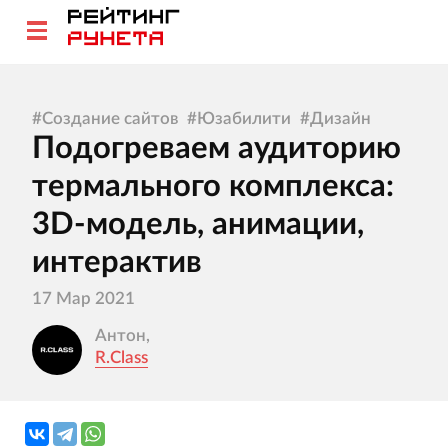
#
Создание сайтов
#
Юзабилити
#
Дизайн
Подогреваем аудиторию
термального комплекса:
3D-модель, анимации,
интерактив
17 Мар 2021
Антон,
R.Class