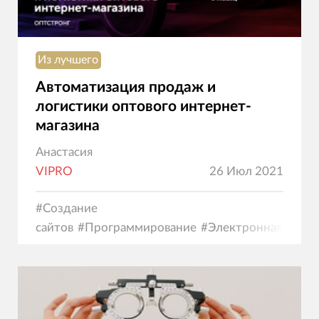
Из лучшего
Автоматизация продаж и
логистики оптового интернет-
магазина
Анастасия
VIPRO
26 Июл 2021
#
Создание
сайтов
#
Программирование
#
Электронная
коммерция