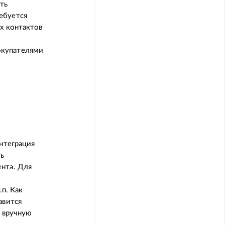
ть
ебуется
х контактов
окупателями
интеграция
ть
нта. Для
.п. Как
авится
р вручную