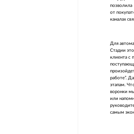
позволила 
от покупат
каналах св
Для автома
Стадии это
клиента с 
поступающи
произойдет
работе”. Д
этапам. Чт
воронки мы
или напомн
руководите
самым экон