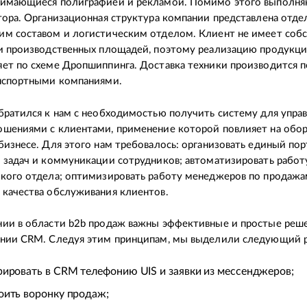
нимающиеся полиграфией и рекламой. Помимо этого выполня
тора. Организационная структура компании представлена отде
м составом и логистическим отделом. Клиент не имеет соб
и производственных площадей, поэтому реализацию продукц
ет по схеме Дропшиппинга. Доставка техники производится п
анспортными компаниями.
братился к нам с необходимостью получить систему для упра
шениями с клиентами, применение которой повлияет на обор
бизнесе. Для этого нам требовалось: организовать единый пор
 задач и коммуникации сотрудников; автоматизировать работ
кого отдела; оптимизировать работу менеджеров по продажа
качества обслуживания клиентов.
ии в области b2b продаж важны эффективные и простые реш
нии CRM. Следуя этим принципам, мы выделили следующий р
рировать в CRM телефонию UIS и заявки из мессенджеров;
оить воронку продаж;