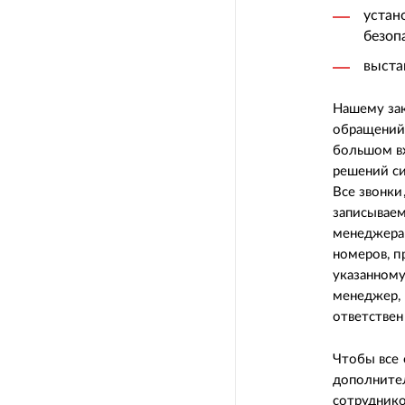
устан
безопа
выста
Нашему зак
обращений.
большом в
решений с
Все звонки
записываем
менеджера 
номеров, п
указанному
менеджер, 
ответстве
Чтобы все 
дополните
сотруднико