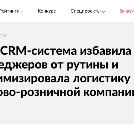
Рейтинги
Конкурс
Спецпроекты
Заказч
слуг
 CRM-система избавила
еджеров от рутины и
имизировала логистику 
ово-розничной компани