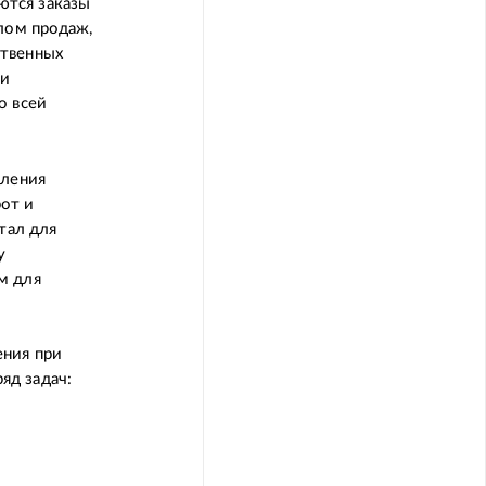
ются заказы
лом продаж,
ственных
ии
о всей
вления
от и
тал для
у
м для
ения при
яд задач: