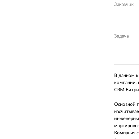
Заказчик
Задача
В данном к
компании, 
CRM Битрик
Основной п
насчитывае
инженерные
маркировоч
Компания с