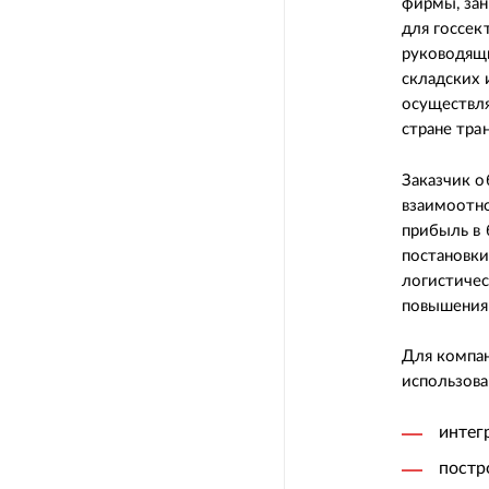
фирмы, за
для госсек
руководящи
складских 
осуществля
стране тр
Заказчик о
взаимоотно
прибыль в 
постановки
логистичес
повышения 
Для компан
использова
интег
постр