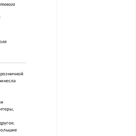
етевого
с
оля
-розничной
ринесла
ии
нтеры,
другое.
ебольшие