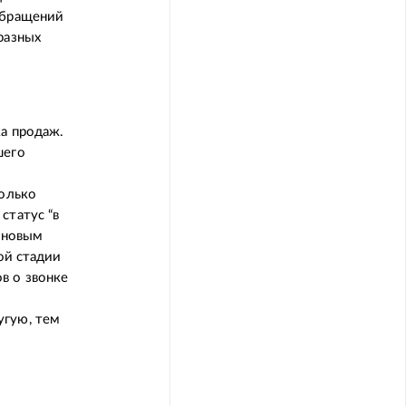
обращений
разных
ка продаж.
шего
только
статус “в
о новым
ой стадии
в о звонке
угую, тем