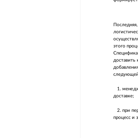
Последняя,
логистичес
осуществля
этого проц
Специфика 
доставить
добавления
следующей
1. менедж
доставке;
2. при пер
процесс и 