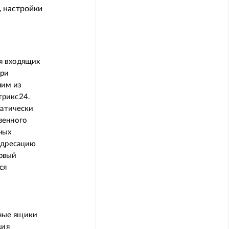
, настройки
я входящих
при
ним из
трикс24.
матически
венного
ных
адресацию
ервый
ся
ные ящики
ция