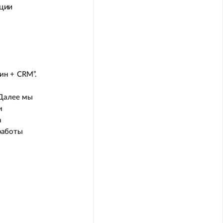
ации
ин + CRM”.
 Далее мы
и
а
работы