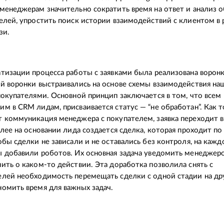
менеджерам значительно сократить время на ответ и анализ 
елей, упростить поиск истории взаимодействий с клиентом в 
язи.
тизации процесса работы с заявками была реализована ворон
й воронки выстраивались на основе схемы взаимодействия на
покупателями. Основной принцип заключается в том, что всем
м в CRM лидам, присваивается статус — “не обработан”. Как 
 коммуникация менеджера с покупателем, заявка переходит в 
алее на основании лида создается сделка, которая проходит п
обы сделки не зависали и не оставались без контроля, на кажд
 добавили роботов. Их основная задача уведомить менеджеро
ить о каком-то действии. Эта доработка позволила снять с
лей необходимость перемещать сделки с одной стадии на др
омить время для важных задач.