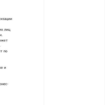
тизации
их лиц
и.
может
ь
ит по
ке и
знес-