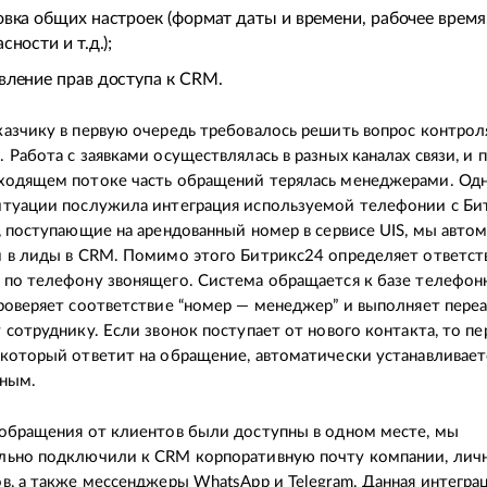
овка общих настроек (формат даты и времени, рабочее время
сности и т.д.);
вление прав доступа к CRM.
азчику в первую очередь требовалось решить вопрос контрол
 Работа с заявками осуществлялась в разных каналах связи, и 
ходящем потоке часть обращений терялась менеджерами. Од
итуации послужила интеграция используемой телефонии с Би
, поступающие на арендованный номер в сервисе UIS, мы авто
 в лиды в CRM. Помимо этого Битрикс24 определяет ответст
по телефону звонящего. Система обращается к базе телефон
роверяет соответствие “номер — менеджер” и выполняет пере
 сотруднику. Если звонок поступает от нового контакта, то п
который ответит на обращение, автоматически устанавливает
нным.
обращения от клиентов были доступны в одном месте, мы
льно подключили к CRM корпоративную почту компании, лич
в, а также мессенджеры WhatsApp и Telegram. Данная интегра