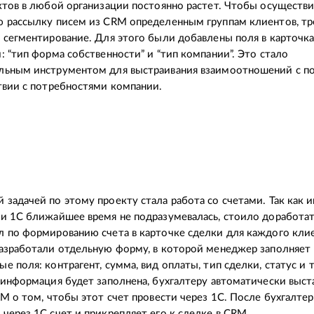
ктов в любой организации постоянно растет. Чтобы осуществи
 рассылку писем из CRM определенным группам клиентов, тр
 сегментирование. Для этого были добавлены поля в карточка
: “тип форма собственности” и “тип компании”. Это стало
льным инструментом для выстраивания взаимоотношений с п
твии с потребностями компании.
задачей по этому проекту стала работа со счетами. Так как 
и 1С ближайшее время не подразумевалась, стоило доработа
 по формированию счета в карточке сделки для каждого клие
азработали отдельную форму, в которой менеджер заполняет
е поля: контрагент, сумма, вид оплаты, тип сделки, статус и т
 информация будет заполнена, бухгалтеру автоматически выст
RM о том, чтобы этот счет провести через 1С. После бухгалте
через 1С счет и прикрепляет его к сделке в CRM.