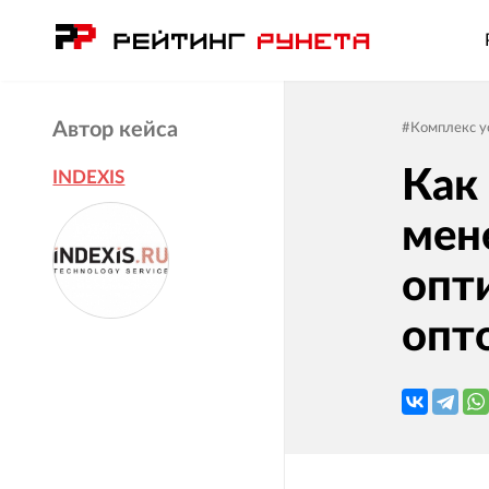
Автор кейса
#
Комплекс у
Как
INDEXIS
мен
опт
опт