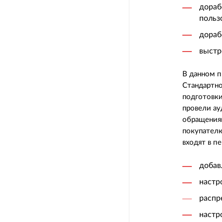
дораб
польз
дораб
выстр
В данном п
Стандартно
подготовки
провели ау
обращениям
покупател
входят в п
добав
настр
распр
настр