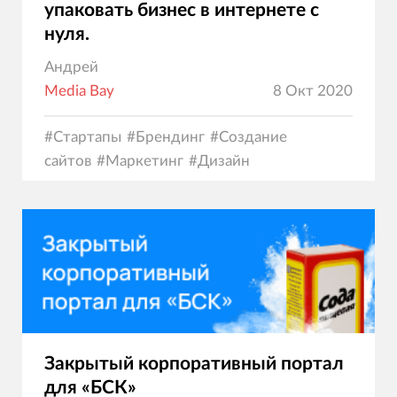
упаковать бизнес в интернете с
нуля.
Андрей
Media Bay
8 Окт 2020
#
Стартапы
#
Брендинг
#
Создание
сайтов
#
Маркетинг
#
Дизайн
Закрытый корпоративный портал
для «БСК»