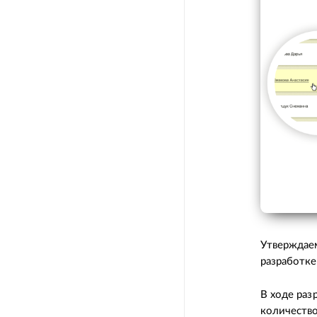
Утверждаем
разработке
В ходе раз
количеств