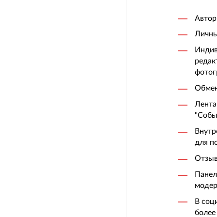
Автор
Личны
Индив
редак
фотог
Обмен
Лента
"Собы
Внутр
для п
Отзыв
Панел
модер
В соц
более