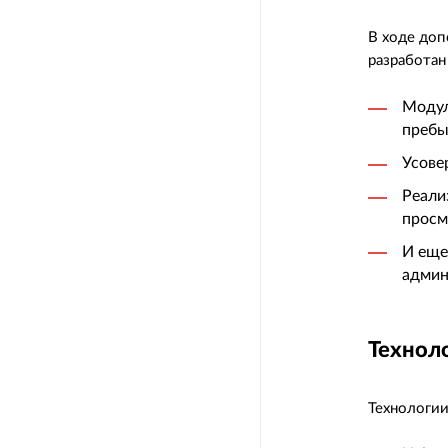
В ходе доп
разработан
Модул
пребы
Усове
Реали
просм
И еще
админ
Технол
Технологии