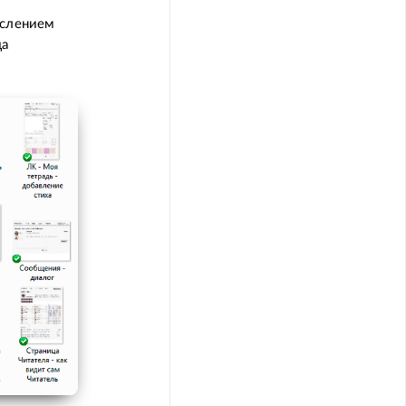
ислением
да