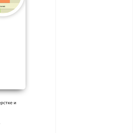
ерстке и
е