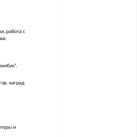
и, работа с
зка
оэмбук",
гов, наград
атуры и