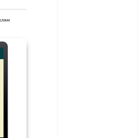
телям