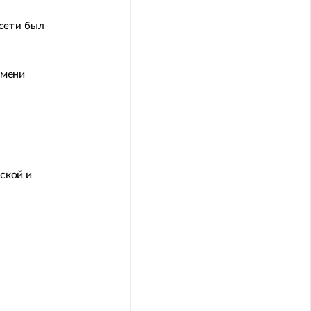
 сети был
емени
ской и