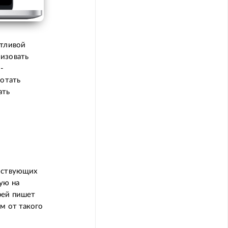
отливой
лизовать
-
ботать
ать
ействующих
ую на
рей пишет
м от такого