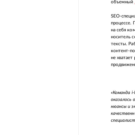
объемный
SEO-специа
процессе. 
на себя ко
носитель с
тексты. Ра
контент-по
не хватает
продвижен
«
Команда i
оказалось 
нюансы и э
качественн
специалист 