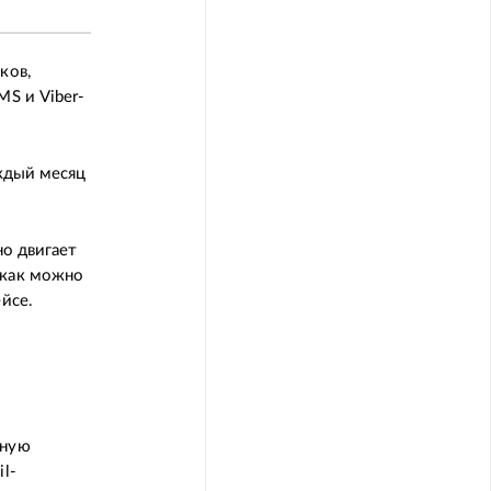
ков,
MS и Viber-
аждый месяц
но двигает
 как можно
йсе.
тную
l-