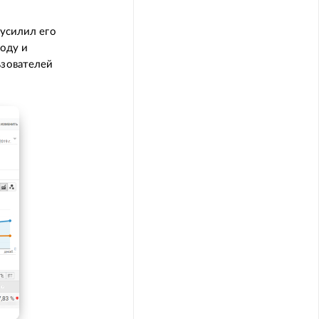
 усилил его
году и
ьзователей