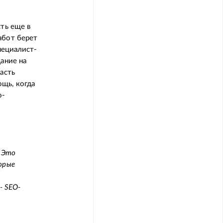
ть еще в
абот берет
пециалист-
ание на
асть
щь, когда
o-
. Это
орые
- SEO-