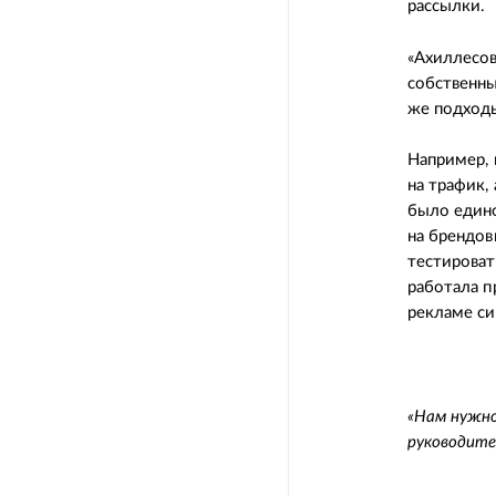
рассылки.
«Ахиллесов
собственны
же подход
Например, 
на трафик,
было един
на брендов
тестироват
работала п
рекламе си
«Нам нужно
руководител