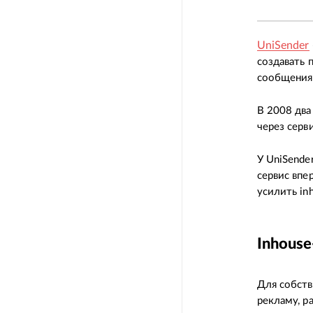
UniSender
создавать 
сообщения 
В 2008 два
через серв
У UniSende
сервис впе
усилить in
Inhous
Для собств
рекламу, р