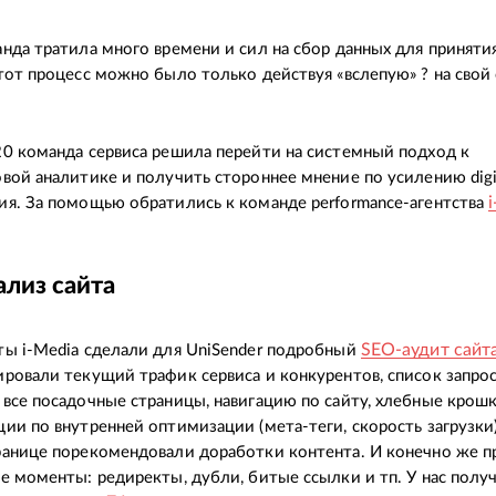
нда тратила много времени и сил на сбор данных для приняти
тот процесс можно было только действуя «вслепую» ? на свой 
0 команда сервиса решила перейти на системный подход к
вой аналитике и получить стороннее мнение по усилению digi
я. За помощью обратились к команде performance-агентства
ализ сайта
SEO-аудит сайт
ы i-Media сделали для UniSender подробный
ровали текущий трафик сервиса и конкурентов, список запрос
все посадочные страницы, навигацию по сайту, хлебные крош
ии по внутренней оптимизации (мета-теги, скорость загрузки
анице порекомендовали доработки контента. И конечно же п
е моменты: редиректы, дубли, битые ссылки и тп. У нас полу