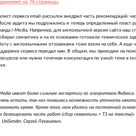
документ на 74 страницы
.
лист сервиса email-рассылок внедрил часть рекомендаций, час
После аудита мы подружились и теперь определенный пласт р
манда i-Media. Например, для англоязычной версии сайта наш с
обирал семантику и на ее основании готовили техническое зад
боту с англоязычными отзовиками тоже взяли на себя. А еще ч
ддержки сервиса передал нам. В общем, мы приходим на помо
 ресурсов или нужна точечная консультация по узкой теме в se
ии.
-Media имеет более сильную экспертизу по алгоритмам Яндекса
очень кстати, так как появилась возможность уточнять некот
кономить время. Кроме того, нам удалось на постоянной основе
о делегировать часть работ (сбор семантики + ТЗ на тексты)»
UniSender, Сергей Лукашевич.