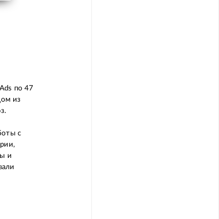
Ads по 47
дом из
з.
боты с
рии,
вы и
вали