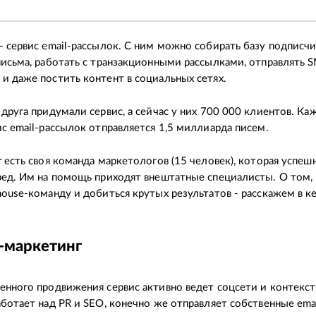
- сервис email-рассылок. С ним можно собирать базу подписчи
письма, работать с транзакционными рассылками, отправлять S
и даже постить контент в социальных сетях.
 друга придумали сервис, а сейчас у них 700 000 клиентов. К
ис email-рассылок отправляется 1,5 миллиарда писем.
r есть своя команда маркетологов (15 человек), которая успеш
ред. Им на помощь приходят внештатные специалисты. О том,
house-команду и добиться крутых результатов - расскажем в ке
e-маркетинг
енного продвижения сервис активно ведет соцсети и контекс
аботает над PR и SEO, конечно же отправляет собственные emai