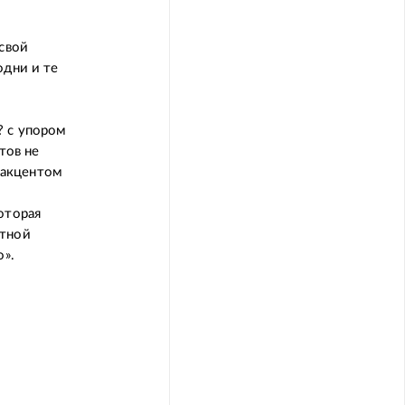
 свой
одни и те
? с упором
тов не
 акцентом
о
оторая
стной
о».