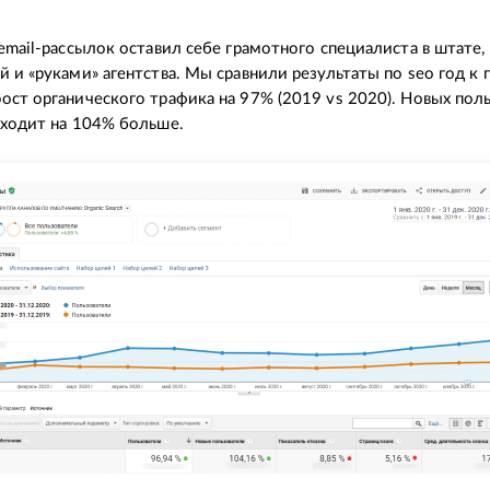
 email-рассылок оставил себе грамотного специалиста в штате,
й и «руками» агентства. Мы сравнили результаты по seo год к 
ост органического трафика на 97% (2019 vs 2020). Новых пол
иходит на 104% больше.