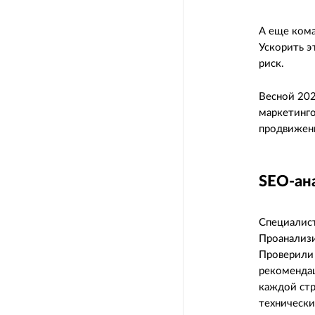
А еще кома
Ускорить э
риск.
Весной 202
маркетинго
продвижени
SEO-ан
Специалист
Проанализи
Проверили 
рекомендац
каждой стр
технически