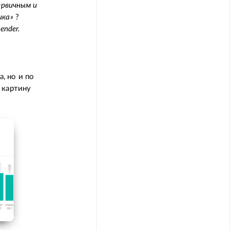
ервичным и
ика»
?
ender.
, но и по
 картину