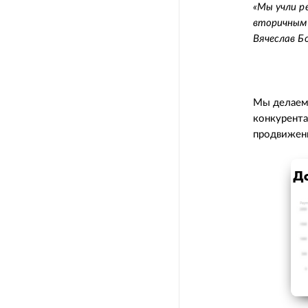
«Мы учли р
вторичным 
Вячеслав Б
Мы делае
конкурента
продвижени