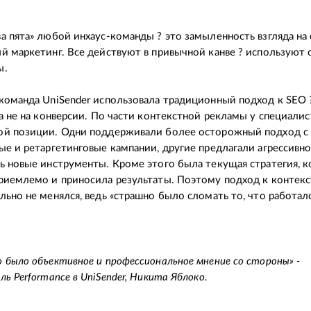
а пята» любой инхаус-команды ? это замыленность взгляда на
й маркетинг. Все действуют в привычной канве ? используют 
ы.
команда UniSender использовала традиционный подход к SEO 
 а не на конверсии. По части контекстной рекламы у специалис
ой позиции. Одни поддерживали более осторожный подход с
ые и ретаргетинговые кампании, другие предлагали агрессивн
ь новые инструменты. Кроме этого была текущая стратегия, к
риемлемо и приносила результаты. Поэтому подход к контек
льно не менялся, ведь «страшно было сломать то, что работал
 было объективное и профессиональное мнение со стороны
»
-
ь Performance в UniSender, Никита Яблоко.