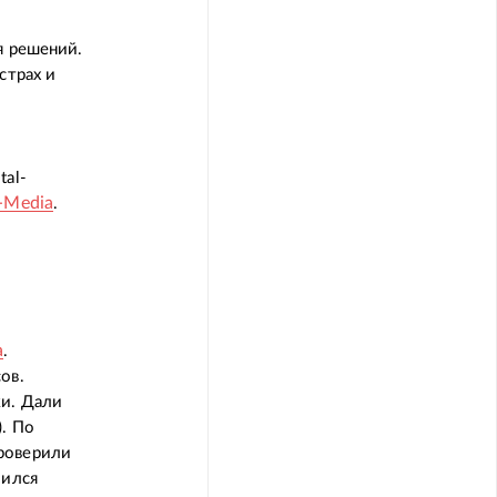
я решений.
страх и
tal-
i-Media
.
а
.
ов.
ки. Дали
). По
роверили
чился