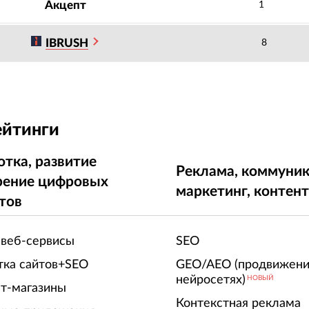
Акцепт
1
IBRUSH
8
ейтинги
отка, развитие
Реклама, коммуник
рение цифровых
маркетинг, контен
тов
 веб-сервисы
SEO
тка сайтов+SEO
GEO/AEO (продвижени
нейросетях)
НОВЫЙ
т-магазины
Контекстная реклама