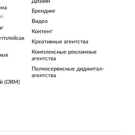
Дизайн
ама
Брендинг
ЫЙ
Видео
нг
Контент
етплейсах
Креативные агентства
г
Комплексные рекламные
ных
агентства
Полносервисные диджитал-
агентства
й (ORM)