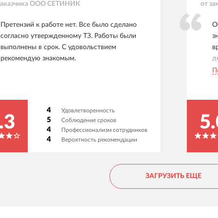
заказчика
ООО СЕТИНИК
от за
Претензий к работе нет. Все было сделано
О
согласно утвержденному ТЗ. Работы были
з
выполнены в срок. С удовольствием
в
рекомендую знакомым.
д
"
П
У
у
о
4
Удовлетворенность
л
.3
5.
5
Соблюдение сроков
У
4
Профессионализм сотрудников
4
Вероятность рекомендации
ЗАГРУЗИТЬ ЕЩЕ