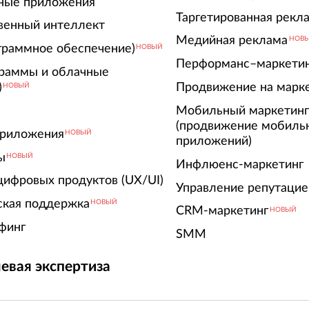
ные приложения
Таргетированная рекл
венный интеллект
Медийная реклама
НОВ
граммное обеспечение)
НОВЫЙ
Перформанс–маркети
граммы и облачные
)
Продвижение на марк
НОВЫЙ
Мобильный маркетин
(продвижение мобиль
риложения
НОВЫЙ
приложений)
ы
НОВЫЙ
Инфлюенс-маркетинг
цифровых продуктов (UX/UI)
Управление репутацие
ская поддержка
НОВЫЙ
CRM-маркетинг
НОВЫЙ
финг
SMM
евая экспертиза