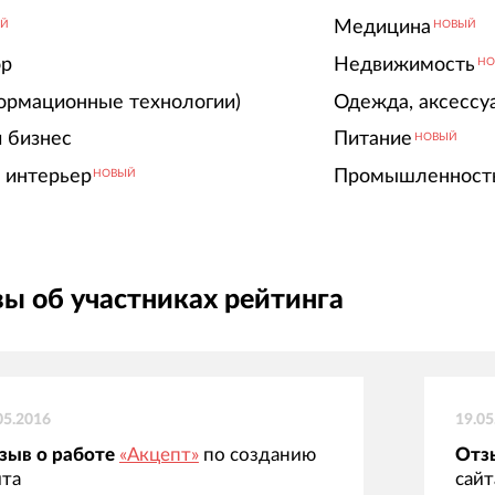
Медицина
ЫЙ
НОВЫЙ
ор
Недвижимость
НО
ормационные технологии)
Одежда, аксессу
 бизнес
Питание
НОВЫЙ
 интерьер
Промышленност
НОВЫЙ
ы об участниках рейтинга
05.2016
19.05
зыв о работе
«Акцепт»
по созданию
Отз
йта
сайт