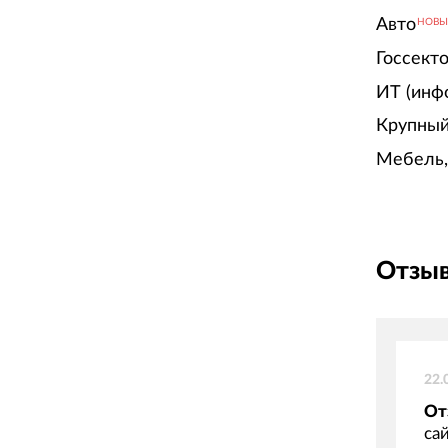
Авто
НОВ
Госсект
ИТ (инф
Крупный
Мебель,
Отзыв
22.
От
са