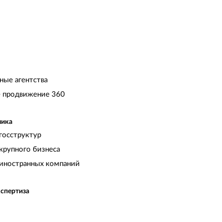
ные агентства
 продвижение 360
чика
госструктур
крупного бизнеса
иностранных компаний
кспертиза