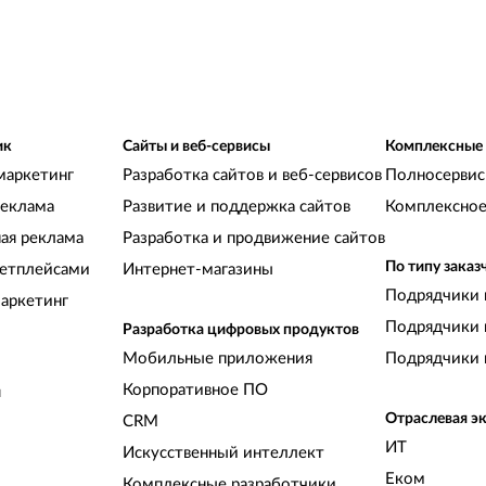
ик
Сайты и веб-сервисы
Комплексные
маркетинг
Разработка сайтов и веб-сервисов
Полносервис
реклама
Развитие и поддержка сайтов
Комплексное
ная реклама
Разработка и продвижение сайтов
По типу заказ
кетплейсами
Интернет-магазины
Подрядчики 
аркетинг
Подрядчики 
Разработка цифровых продуктов
Мобильные приложения
Подрядчики 
Корпоративное ПО
и
Отраслевая э
CRM
ИТ
Искусственный интеллект
Еком
Комплексные разработчики