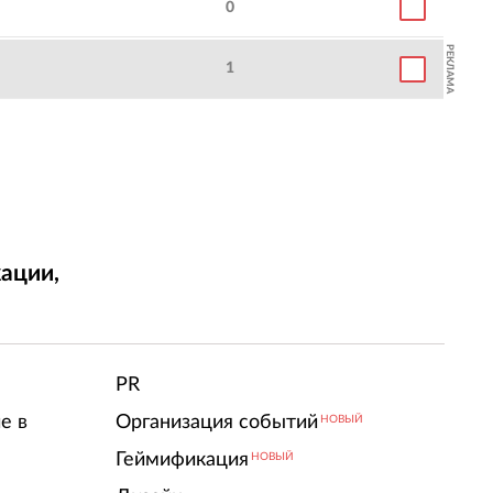
0
РЕКЛАМА
1
ации,
т
PR
е в
Организация событий
НОВЫЙ
Геймификация
НОВЫЙ