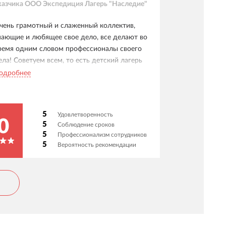
казчика
ООО Экспедиция Лагерь "Наследие"
чень грамотный и слаженный коллектив,
нающие и любящее свое дело, все делают во
ремя одним словом профессионалы своего
ела! Советуем всем, то есть детский лагерь
Наследие" рекомендует IT-компанию Акцепт-
одробнее
 как хорошего партнера для тех организаций
 кого до сих пор нет собственного
фициального сайта или он не отвечает каким
5
Удовлетворенность
ибо требованиям Вам в IT-компанию Акцепт-
0
5
Соблюдение сроков
 тут делают правильно!!!
5
Профессионализм сотрудников
5
Вероятность рекомендации