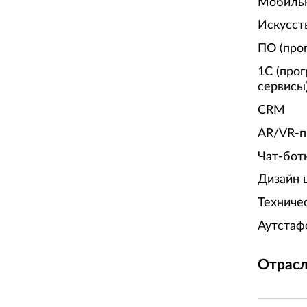
Мобиль
Искусст
ПО (про
1С (про
сервисы
CRM
AR/VR-п
Чат-бот
Дизайн 
Техниче
Аутстаф
Отрасл