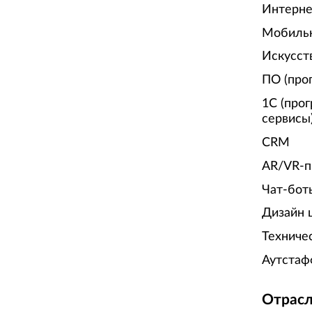
Интерне
Мобиль
Искусст
ПО (про
1С (про
сервисы
CRM
AR/VR-п
Чат-бот
Дизайн 
Техниче
Аутстаф
Отрасл