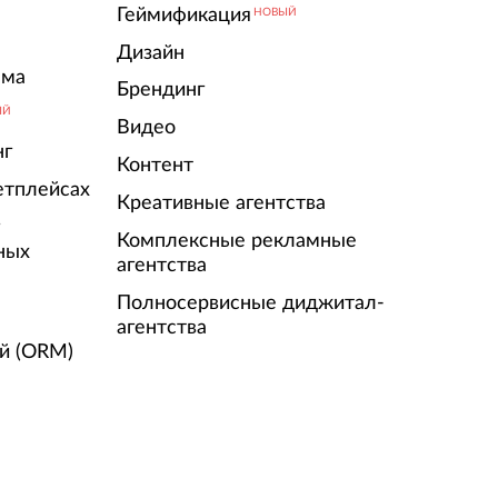
Геймификация
НОВЫЙ
Дизайн
ама
Брендинг
ЫЙ
Видео
нг
Контент
етплейсах
Креативные агентства
г
Комплексные рекламные
ных
агентства
Полносервисные диджитал-
агентства
й (ORM)