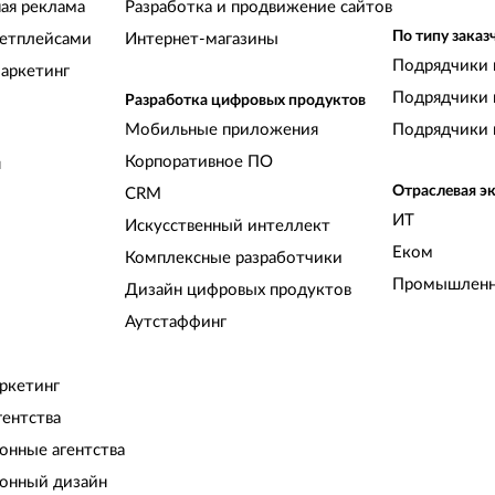
ная реклама
Разработка и продвижение сайтов
По типу заказ
кетплейсами
Интернет-магазины
Подрядчики 
аркетинг
Подрядчики 
Разработка цифровых продуктов
Мобильные приложения
Подрядчики 
Корпоративное ПО
и
Отраслевая э
CRM
ИТ
Искусственный интеллект
Еком
Комплексные разработчики
Промышленн
Дизайн цифровых продуктов
Аутстаффинг
ркетинг
гентства
нные агентства
онный дизайн