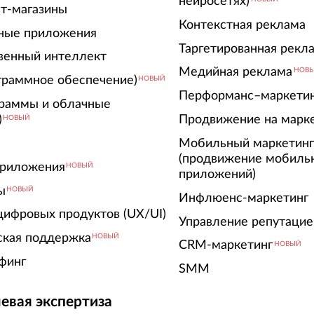
нейросетях)
т-магазины
Контекстная реклама
ные приложения
Таргетированная рекл
венный интеллект
Медийная реклама
НОВ
граммное обеспечение)
НОВЫЙ
Перформанс–маркети
граммы и облачные
)
Продвижение на марк
НОВЫЙ
Мобильный маркетин
(продвижение мобиль
риложения
НОВЫЙ
приложений)
ы
НОВЫЙ
Инфлюенс-маркетинг
цифровых продуктов (UX/UI)
Управление репутацие
ская поддержка
НОВЫЙ
CRM-маркетинг
НОВЫЙ
финг
SMM
евая экспертиза