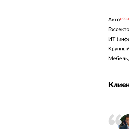
Авто
НОВ
Госсект
ИТ (инф
Крупный
Мебель,
Клиен