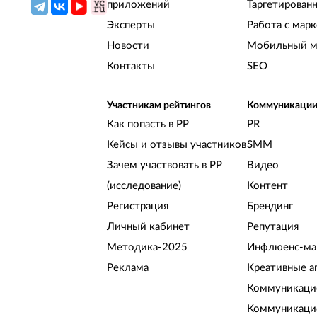
приложений
Таргетирован
Эксперты
Работа с мар
Новости
Мобильный м
Контакты
SEO
Участникам рейтингов
Коммуникаци
Как попасть в РР
PR
Кейсы и отзывы участников
SMM
Зачем участвовать в РР
Видео
(исследование)
Контент
Регистрация
Брендинг
Личный кабинет
Репутация
Методика-2025
Инфлюенс-ма
Реклама
Креативные а
Коммуникацио
Коммуникаци