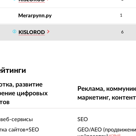
Мегагрупп.ру
1
KISLOROD
6
ейтинги
отка, развитие
Реклама, коммуник
рение цифровых
маркетинг, контен
тов
 веб-сервисы
SEO
тка сайтов+SEO
GEO/AEO (продвижени
НОВЫЙ