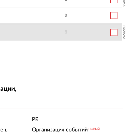
0
РЕКЛАМА
1
ации,
т
PR
е в
Организация событий
НОВЫЙ