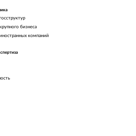
чика
госструктур
крупного бизнеса
иностранных компаний
кспертиза
ость