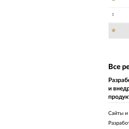
1
Все р
Разраб
и внед
продук
Сайты и
Разрабо