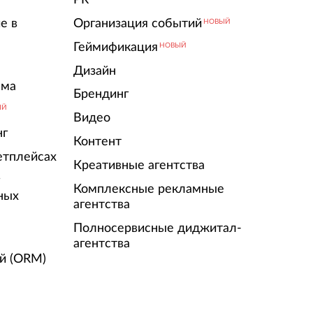
е в
Организация событий
НОВЫЙ
Геймификация
НОВЫЙ
Дизайн
ама
Брендинг
ЫЙ
Видео
нг
Контент
етплейсах
Креативные агентства
г
Комплексные рекламные
ных
агентства
Полносервисные диджитал-
агентства
й (ORM)