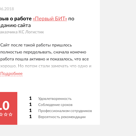
06.2018
зыв о работе
«Первый БИТ»
по
зданию сайта
заказчика
КС Логистик
Сайт после такой работы пришлось
полностью переделывать, сначала конечно
работа пошла активно и показалось, что все
хорошо. Но потом стали замечать что одно и
тоже задание мы повторяем на протяжении
Подробнее
месяца, в итоге отвечать на вопросы
практически перестали. В итоге получились в
огромном минусе, потому что пришлось
1
Удовлетворенность
нанимать другого поставщика(( А возлагали
.0
1
Соблюдение сроков
очень большие надежды...
1
Профессионализм сотрудников
1
Вероятность рекомендации