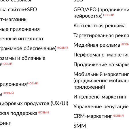
тка сайтов+SEO
GEO/AEO (продвижени
нейросетях)
НОВЫЙ
т-магазины
Контекстная реклама
ные приложения
Таргетированная рекл
венный интеллект
Медийная реклама
НОВ
граммное обеспечение)
НОВЫЙ
Перформанс–маркети
граммы и облачные
)
Продвижение на марк
НОВЫЙ
Мобильный маркетин
(продвижение мобиль
риложения
НОВЫЙ
приложений)
ы
НОВЫЙ
Инфлюенс-маркетинг
цифровых продуктов (UX/UI)
Управление репутацие
ская поддержка
НОВЫЙ
CRM-маркетинг
НОВЫЙ
финг
SMM