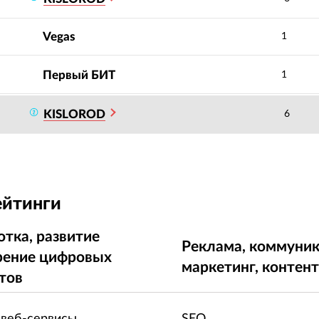
Vegas
1
Первый БИТ
1
KISLOROD
6
ейтинги
отка, развитие
Реклама, коммуник
рение цифровых
маркетинг, контен
тов
 веб-сервисы
SEO