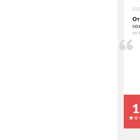
22.
От
со
от 
1