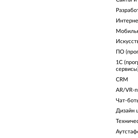
Разрабо
Интерне
Мобиль
Искусст
ПО (про
1С (про
сервисы
CRM
AR/VR-п
Чат-бот
Дизайн 
Техниче
Аутстаф