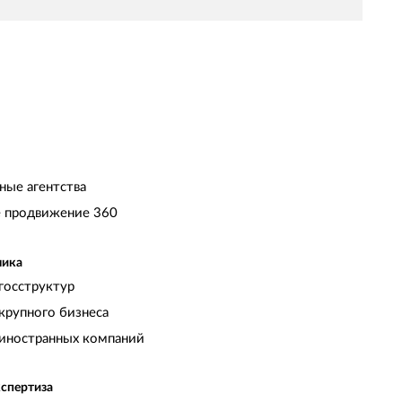
ные агентства
 продвижение 360
чика
госструктур
крупного бизнеса
иностранных компаний
кспертиза