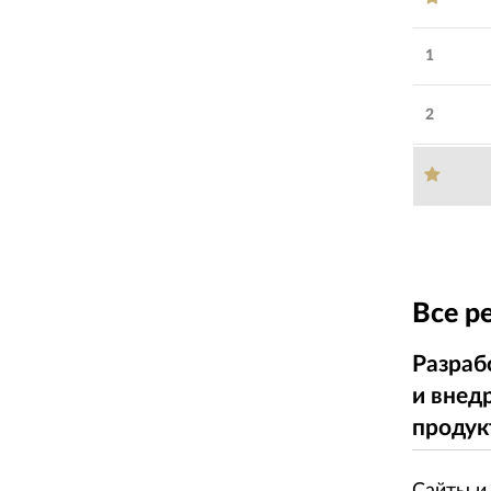
1
2
Все р
Разраб
и внед
продук
Сайты и