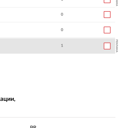
0
0
РЕКЛАМА
1
ации,
т
PR