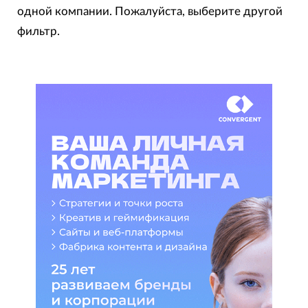
одной компании. Пожалуйста, выберите другой
Чем больше у агентства крупнейших клиентов,
фильтр.
чем дольше оно с ними работает с ними, и чем
больше его выручка по соответствующим
услугам, тем выше оно располагается в
рейтинговой таблице.
Для выбора подрядчика, максимально
соответствующего особенностям проекта,
следует воспользоваться фильтрами. С их
помощью можно строить подрейтинги агентств
относительно их географического расположения,
специализаций на типе проектов,
предоставляемых услугах и отраслях
деятельности заказчиков.