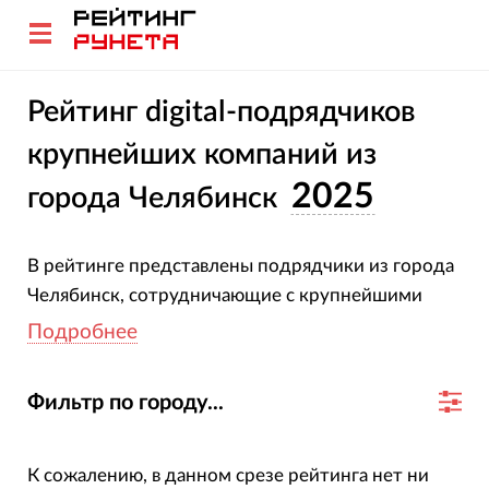
Рейтинг digital-подрядчиков
крупнейших компаний из
2025
города Челябинск
В рейтинге представлены подрядчики из города
Челябинск, сотрудничающие с крупнейшими
компаниями (входящими в рейтинги Эксперт и
Подробнее
Forbes), и оказывающие услуги по: разработке
сайтов и приложений, поисковому
Фильтр по городу...
продвижению, маркетингу, SMM, VR/AR,
контекстной и таргетированной рекламе, UX-
дизайну и т.д.
К сожалению, в данном срезе рейтинга нет ни