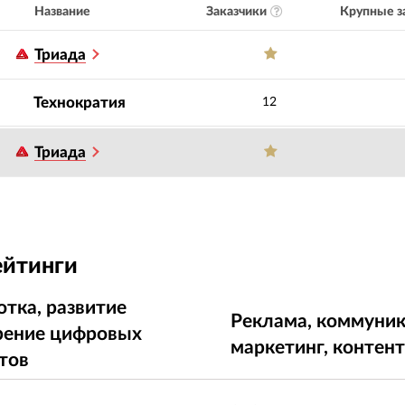
Заказчики
Крупные з
Название
Триада
Технократия
12
Триада
ейтинги
отка, развитие
Реклама, коммуник
рение цифровых
маркетинг, контен
тов