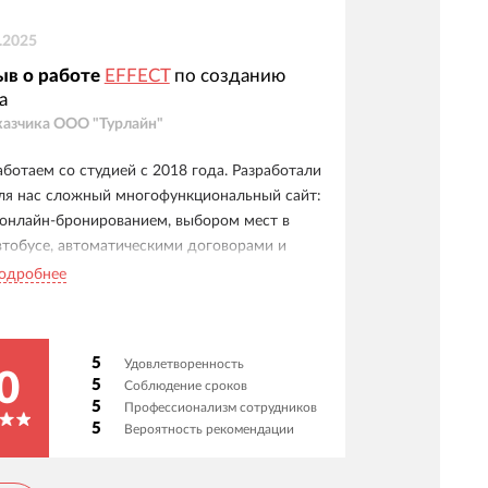
.2025
ыв о работе
EFFECT
по созданию
а
казчика
ООО "Турлайн"
аботаем со студией с 2018 года. Разработали
ля нас сложный многофункциональный сайт:
 онлайн-бронированием, выбором мест в
втобусе, автоматическими договорами и
истемой бонусов. Особо отмечаем удобные
одробнее
ичные кабинеты для клиентов, менеджеров и
гентов. Отдельное спасибо службе
оддержки - реагируют мгновенно, видна
5
Удовлетворенность
скренняя вовлеченность в наш проект.
0
5
Соблюдение сроков
адежный партнер - доверяем им и уверенно
5
Профессионализм сотрудников
екомендуем как ответственных
5
Вероятность рекомендации
сполнителей!