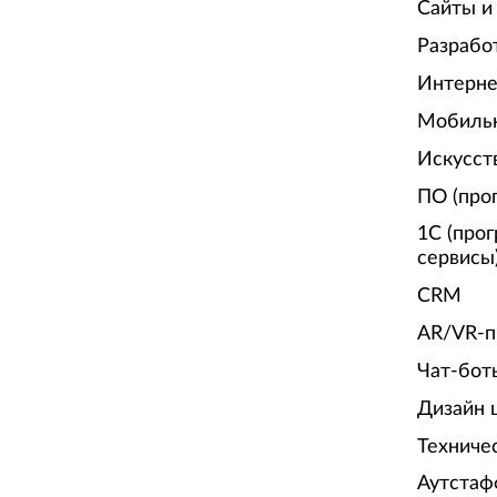
Сайты и
Разрабо
Интерне
Мобиль
Искусст
ПО (про
1С (про
сервисы
CRM
AR/VR-п
Чат-бот
Дизайн 
Техниче
Аутстаф