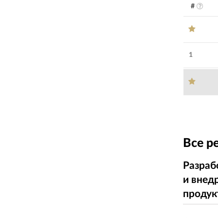
#
1
Все р
Разраб
и внед
продук