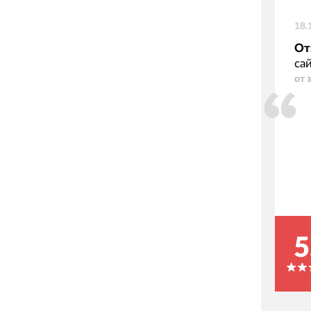
18.
От
са
от 
5