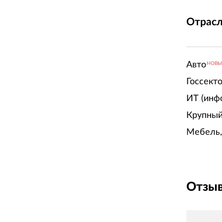
Отрасл
Авто
НОВ
Госсект
ИТ (инф
Крупный
Мебель,
Отзыв