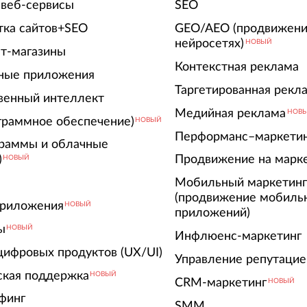
 веб-сервисы
SEO
тка сайтов+SEO
GEO/AEO (продвижени
нейросетях)
НОВЫЙ
т-магазины
Контекстная реклама
ные приложения
Таргетированная рекл
венный интеллект
Медийная реклама
НОВ
граммное обеспечение)
НОВЫЙ
Перформанс–маркети
граммы и облачные
)
Продвижение на марк
НОВЫЙ
Мобильный маркетин
(продвижение мобиль
риложения
НОВЫЙ
приложений)
ы
НОВЫЙ
Инфлюенс-маркетинг
цифровых продуктов (UX/UI)
Управление репутацие
ская поддержка
НОВЫЙ
CRM-маркетинг
НОВЫЙ
финг
SMM