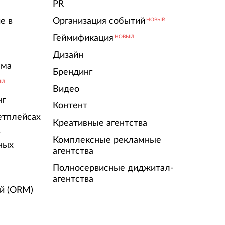
PR
е в
Организация событий
НОВЫЙ
Геймификация
НОВЫЙ
Дизайн
ама
Брендинг
ЫЙ
Видео
нг
Контент
етплейсах
Креативные агентства
г
Комплексные рекламные
ных
агентства
Полносервисные диджитал-
агентства
й (ORM)