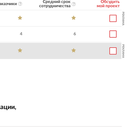
Средний срок
Обсудить
аказчики
сотрудничества
мой проект
РЕКЛАМА
4
6
РЕКЛАМА
ации,
т