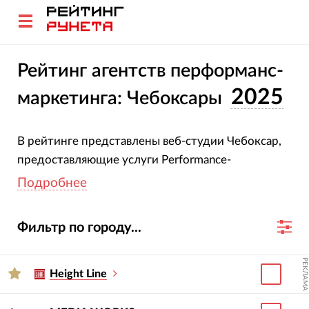
Рейтинг агентств перформанс-
2025
маркетинга: Чебоксары
В рейтинге представлены веб-студии Чебоксар,
предоставляющие услуги Performance-
маркетинга. При создании рейтинга мы
Подробнее
оценивали выручку, число клиентов и средний
срок работы с ними.
Методика и критерии
Фильтр по городу...
оценки
РЕКЛАМА
Рекомендуем выбрать агентство по опыту
Height Line
работы с нужной отраслью и бизнесом вашего
размера. На странице агентства есть его