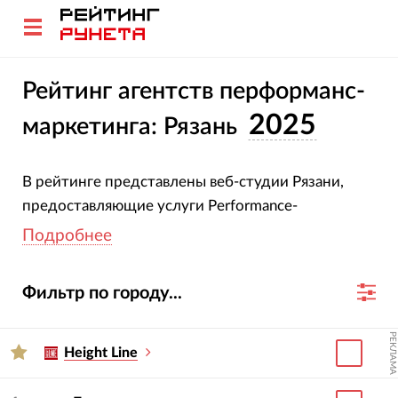
Рейтинг агентств перформанс-
2025
маркетинга: Рязань
В рейтинге представлены веб-студии Рязани,
предоставляющие услуги Performance-
маркетинга. При создании рейтинга мы
Подробнее
оценивали выручку, число клиентов и средний
срок работы с ними.
Методика и критерии
Фильтр по городу...
оценки
РЕКЛАМА
Рекомендуем выбрать агентство по опыту
Height Line
работы с нужной отраслью и бизнесом вашего
размера. На странице агентства есть его