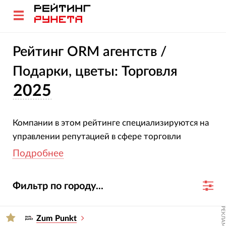
Рейтинг ORM агентств /
Подарки, цветы: Торговля
2025
Компании в этом рейтинге специализируются на
управлении репутацией в сфере торговли
подарками и цветами. Все участники
Подробнее
подтвердили свою специализацию и опыт.
Оценка агентств основана на глубоком анализе
Фильтр по городу...
их проектов, услуг, отраслевой экспертизы и
достижений за 2023-2024 гг.
РЕКЛАМА
Zum Punkt