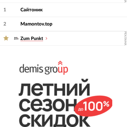
Для подбора подрядчика используйте фильтры
— услугу и сферу.
1
Сайтоник
2
Mamontov.top
РЕКЛАМА
Zum Punkt