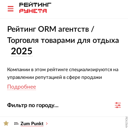
Рейтинг ORM агентств /
Торговля товарами для отдыха
2025
Компании в этом рейтинге специализируются на
управлении репутацией в сфере продажи
товаров для отдыха. Все участники подтвердили
Подробнее
свою специализацию и опыт. Оценка агентств
основана на глубоком анализе их проектов, услуг,
Фильтр по городу...
отраслевой экспертизы и достижений за 2023-
2024 гг.
РЕКЛАМА
Zum Punkt