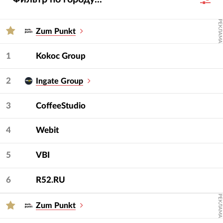
их проектов, услуг, отраслевой экспертизы и
достижений за 2023-2024 гг.
РЕКЛАМА
Zum Punkt
Для подбора подрядчика используйте фильтры
— услугу и сферу.
1
Kokoc Group
2
Ingate Group
3
CoffeeStudio
4
Webit
5
VBI
6
R52.RU
РЕКЛАМА
Zum Punkt