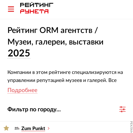
Рейтинг ORM агентств /
Музеи, галереи, выставки
2025
Компании в этом рейтинге специализируются на
управлении репутацией музеев и галерей. Все
участники подтвердили свою специализацию и
Подробнее
опыт. Оценка агентств основана на глубоком
анализе их проектов, услуг, отраслевой
Фильтр по городу...
экспертизы и достижений за 2023-2024 гг.
РЕКЛАМА
Для подбора подрядчика используйте фильтры
Zum Punkt