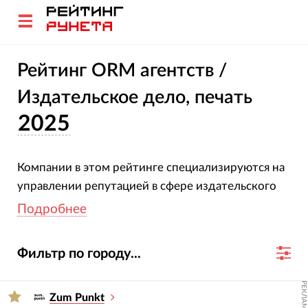
Рейтинг ORM агентств /
Издательское дело, печать
2025
Компании в этом рейтинге специализируются на
управлении репутацией в сфере издательского
дела и печати. Все участники подтвердили свою
Подробнее
специализацию и опыт. Оценка агентств основана
на глубоком анализе их проектов, услуг,
Фильтр по городу...
отраслевой экспертизы и достижений за 2023-
2024 гг.
РЕКЛАМА
Zum Punkt