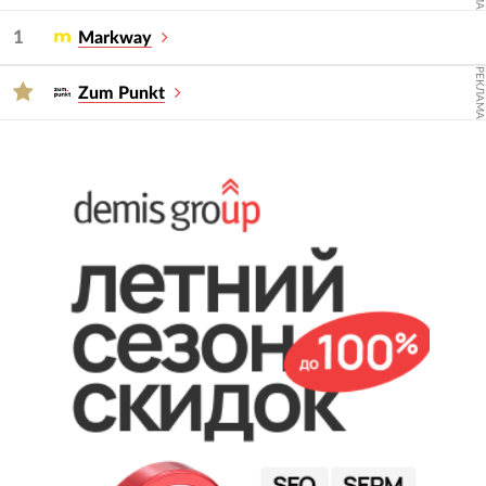
Для подбора подрядчика используйте фильтры
— услугу и сферу.
1
Markway
РЕКЛАМА
Zum Punkt