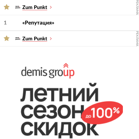
РЕКЛАМА
Zum Punkt
Для подбора подрядчика используйте фильтры
— услугу и сферу.
1
«Репутация»
РЕКЛАМА
Zum Punkt