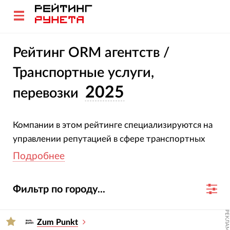
Рейтинг ORM агентств /
Транспортные услуги,
2025
перевозки
Компании в этом рейтинге специализируются на
управлении репутацией в сфере транспортных
услуг. Все участники подтвердили свою
Подробнее
специализацию и опыт. Оценка агентств основана
на глубоком анализе их проектов, услуг,
Фильтр по городу...
отраслевой экспертизы и достижений за 2023-
2024 гг.
РЕКЛАМА
Zum Punkt