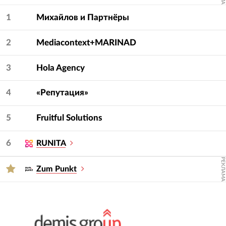
Для подбора подрядчика используйте фильтры
— услугу и сферу.
1
Михайлов и Партнёры
2
Mediacontext+MARINAD
3
Hola Agency
4
«Репутация»
5
Fruitful Solutions
6
RUNITA
РЕКЛАМА
Zum Punkt