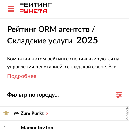
Рейтинг ORM агентств /
2025
Складские услуги
Компании в этом рейтинге специализируются на
управлении репутацией в складской сфере. Все
участники подтвердили свою специализацию и
Подробнее
опыт. Оценка агентств основана на глубоком
анализе их проектов, услуг, отраслевой
Фильтр по городу...
экспертизы и достижений за 2023-2024 гг.
РЕКЛАМА
Для подбора подрядчика используйте фильтры
Zum Punkt
— услугу и сферу.
1
Mamontov.top