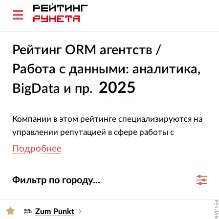
Рейтинг ORM агентств /
Работа с данными: аналитика,
2025
BigData и пр.
Компании в этом рейтинге специализируются на
управлении репутацией в сфере работы с
данными. Все участники подтвердили свою
Подробнее
специализацию и опыт. Оценка агентств основана
на глубоком анализе их проектов, услуг,
Фильтр по городу...
отраслевой экспертизы и достижений за 2023-
2024 гг.
РЕКЛАМА
Zum Punkt