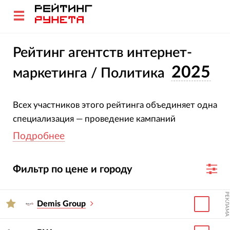
Рейтинг агентств интернет-
2025
маркетинга / Политика
Всех участников этого рейтинга объединяет одна
специализация — проведение кампаний
контекстной рекламы и поисковое продвижение
Подробнее
сайтов тематики Политика.
Фильтр по цене и городу
Это интерактивный инструмент — прямо из
рейтинга вы можете переходить на сайты или
РЕКЛАМА
карточки маркетинговых агентств, а также
Demis Group
формировать из них списки с учетом таких
критериев как: опыт работы с сайтами