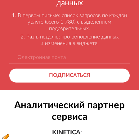
данных
В первом письме: список запросов по каждой
услуге (всего 1 780) с выделением
подозрительных.
Раз в неделю: про обновление данных
и изменения в виджете.
ПОДПИСАТЬСЯ
Аналитический партнер
сервиса
KINETICA
:
Генерация лидов, бесплатный а
KINETICA
: