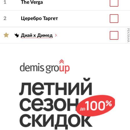
1
The Verga
2
Церебро Таргет
РЕКЛАМА
Диай х Димед