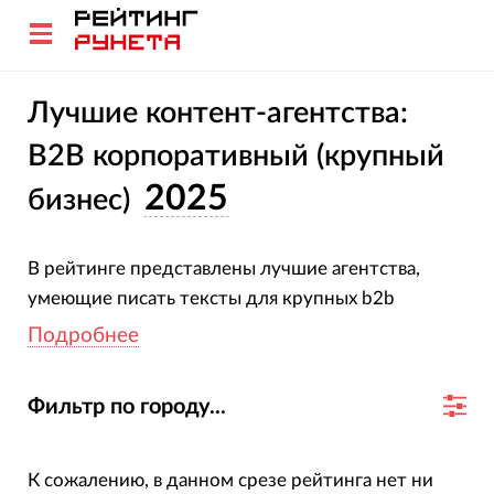
Лучшие контент-агентства:
B2B корпоративный (крупный
2025
бизнес)
В рейтинге представлены лучшие агентства,
умеющие писать тексты для крупных b2b
компаний и продвигать их (контент-маркетинг).
Подробнее
Методика и критерии оценки
Фильтр по городу...
Рекомендуем выбрать агентство по цене, опыту
работы с нужной рекламной системой, отраслью,
типом сайта и бизнесом вашего размера. На
К сожалению, в данном срезе рейтинга нет ни