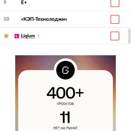
9
E+
10
«КЭП-Технолоджи»
РЕКЛАМА
Liqium