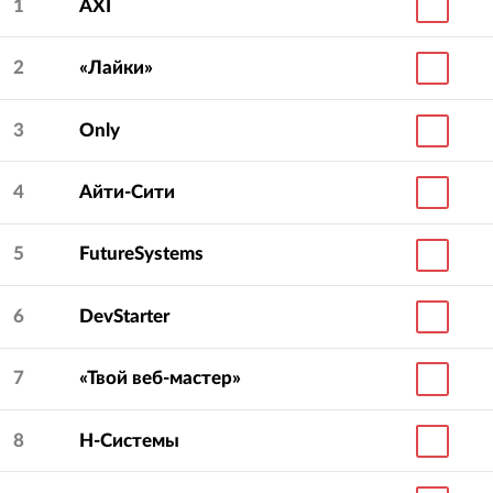
1
AXI
2
«Лайки»
3
Only
4
Айти-Сити
5
FutureSystems
6
DevStarter
7
«Твой веб-мастер»
8
Н-Системы