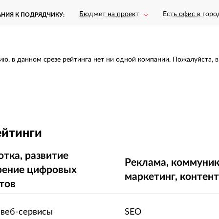
Бюджет на проект
Есть офис в горо
АНИЯ К ПОДРЯДЧИКУ:
ию, в данном срезе рейтинга нет ни одной компании. Пожалуйста, 
ейтинги
отка, развитие
Реклама, коммуник
рение цифровых
маркетинг, контен
тов
 веб-сервисы
SEO