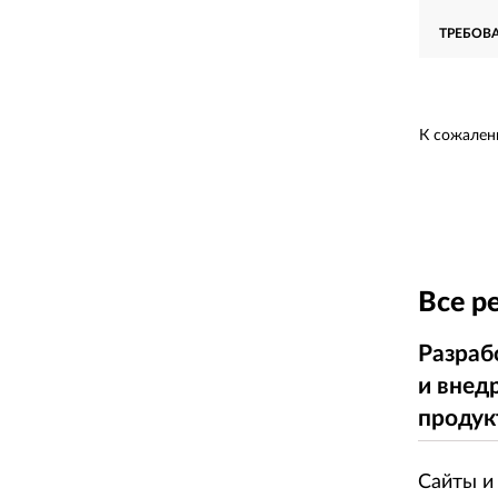
ТРЕБОВ
К сожален
Все р
Разраб
и внед
продук
Сайты и