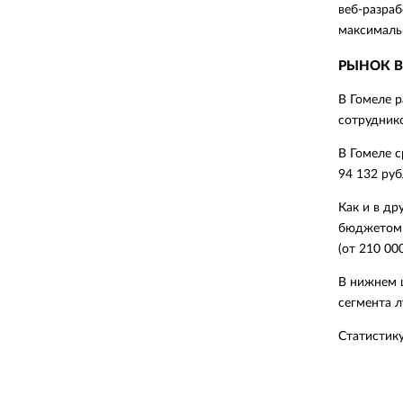
веб-разраб
максималь
РЫНОК В
В Гомеле р
сотруднико
В Гомеле с
94 132 руб
Как и в др
бюджетом 4
(от 210 00
В нижнем ц
сегмента л
Статистик