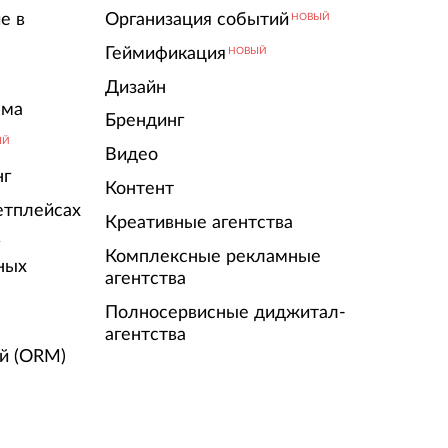
е в
Организация событий
НОВЫЙ
Геймификация
НОВЫЙ
Дизайн
ама
Брендинг
ЫЙ
Видео
нг
Контент
етплейсах
Креативные агентства
г
Комплексные рекламные
ных
агентства
Полносервисные диджитал-
агентства
й (ORM)