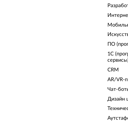
Разрабо
Интерне
Мобиль
Искусст
ПО (про
1С (про
сервисы
CRM
AR/VR-п
Чат-бот
Дизайн 
Техниче
Аутстаф