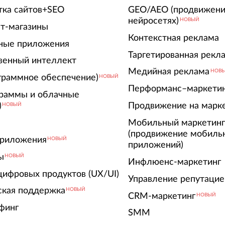
тка сайтов+SEO
GEO/AEO (продвижени
нейросетях)
НОВЫЙ
т-магазины
Контекстная реклама
ные приложения
Таргетированная рекл
венный интеллект
Медийная реклама
НОВ
граммное обеспечение)
НОВЫЙ
Перформанс–маркети
граммы и облачные
)
Продвижение на марк
НОВЫЙ
Мобильный маркетин
(продвижение мобиль
риложения
НОВЫЙ
приложений)
ы
НОВЫЙ
Инфлюенс-маркетинг
цифровых продуктов (UX/UI)
Управление репутацие
ская поддержка
НОВЫЙ
CRM-маркетинг
НОВЫЙ
финг
SMM