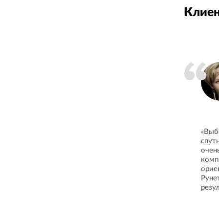
Клиен
«Выб
спут
очен
комп
орие
Руне
резу