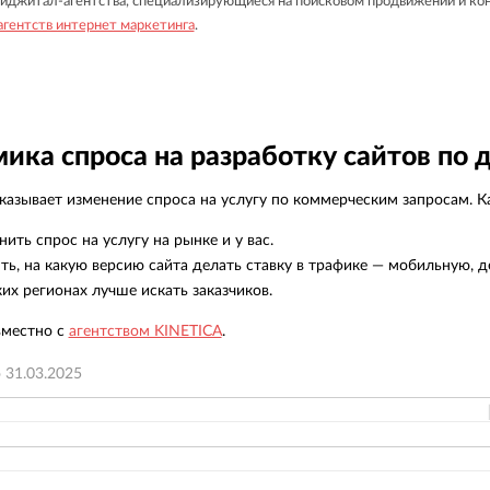
диджитал-агентства, специализирующиеся на поисковом продвижении и ко
гентств интернет маркетинга
.
ика спроса на разработку сайтов по 
азывает изменение спроса на услугу по коммерческим запросам. Ка
нить спрос на услугу на рынке и у вас.
ть, на какую версию сайта делать ставку в трафике — мобильную, д
ких регионах лучше искать заказчиков.
вместно с
агентством KINETICA
.
о
31.03.2025