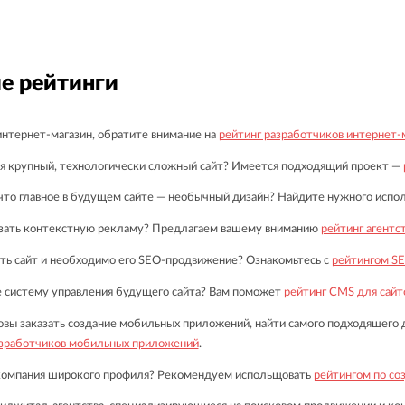
соста
сотру
подро
всегд
карто
е рейтинги
непос
Больш
нтернет-магазин, обратите внимание на
рейтинг разработчиков интернет-
метод
довер
я крупный, технологически сложный сайт? Имеется подходящий проект —
испол
поиск
что главное в будущем сайте — необычный дизайн? Найдите нужного испо
азать контекстную рекламу? Предлагаем вашему вниманию
рейтинг агентс
сть сайт и необходимо его SEO-продвижение? Ознакомьтесь с
рейтингом S
 систему управления будущего сайта? Вам поможет
рейтинг CMS для сайт
овы заказать создание мобильных приложений, найти самого подходящего 
азработчиков мобильных приложений
.
компания широкого профиля? Рекомендуем испольщовать
рейтингом по со