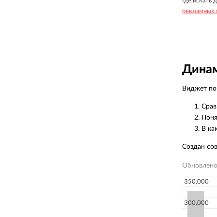
Где искать 
рекламных а
Динам
Виджет пок
Срав
Поня
В ка
Создан со
Обновлен
350,000
300,000