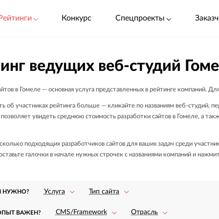
Рейтинги
Конкурс
Спецпроекты
Заказч
инг ведущих веб-студий Гом
йтов в Гомеле — основная услуга представленных в рейтинге компаний. Дл
ь об участниках рейтинга больше — кликайте по названиям веб-студий, пе
 позволяет увидеть среднюю стоимость разработки сайтов в Гомеле, а так
колько подходящих разработчиков сайтов для ваших задач среди участнико
оставьте галочки в начале нужных строчек с названиями компаний и нажмит
Услуга
Тип сайта
М НУЖНО?
CMS/Framework
Отрасль
ОПЫТ ВАЖЕН?