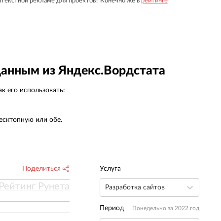
нтекстной рекламе для проектов? Конечно же в
рейтинге
данным из Яндекс.Вордстата
к его использовать:
есктопную или обе.
Поделиться
Услуга
Рейтинг Рунета
Разработка сайтов
Период
Понедельно за 2022 год