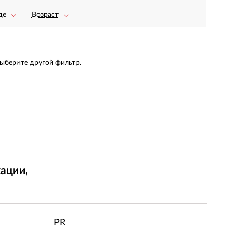
де
Возраст
выберите другой фильтр.
ации,
т
PR