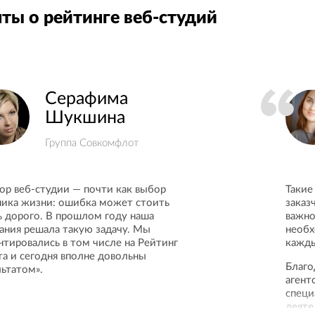
ты о рейтинге веб-студий
Серафима
Шукшина
Группа Совкомфлот
ор веб-студии — почти как выбор
Такие
ника жизни: ошибка может стоить
заказ
ь дорого. В прошлом году наша
важно
ания решала такую задачу. Мы
необх
нтировались в том числе на Рейтинг
кажды
та и сегодня вполне довольны
Благо
льтатом».
агент
специ
деяте