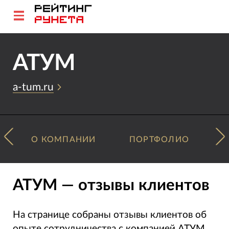
АТУМ
a-tum.ru
О КОМПАНИИ
ПОРТФОЛИО
АТУМ — отзывы клиентов
На странице собраны отзывы клиентов об
опыте сотрудничества с компанией АТУМ.