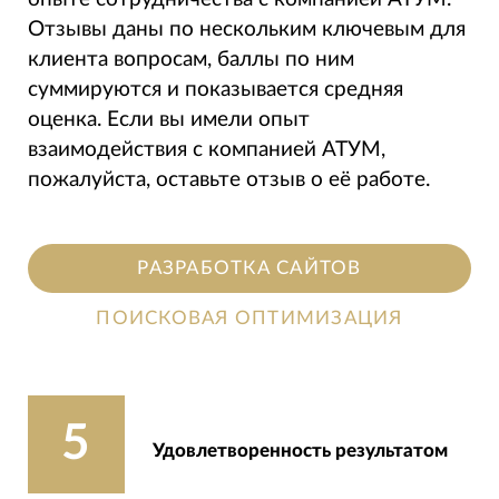
Отзывы даны по нескольким ключевым для
клиента вопросам, баллы по ним
суммируются и показывается средняя
оценка. Если вы имели опыт
взаимодействия с компанией АТУМ,
пожалуйста, оставьте отзыв о её работе.
РАЗРАБОТКА САЙТОВ
ПОИСКОВАЯ ОПТИМИЗАЦИЯ
5
Удовлетворенность результатом