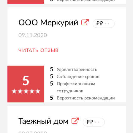
ООО Меркурий
₽₽
⦁⦁
09.11.2020
ЧИТАТЬ ОТЗЫВ
5
Удовлетворенность
5
Соблюдение сроков
5
5
Профессионализм
сотрудников
5
Вероятность рекомендации
Таежный дом
₽₽
⦁⦁