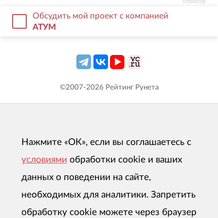
спонсор
Обсудить мой проект с компанией
АТУМ
©2007-
2026
Рейтинг Рунета
Нажмите «ОК», если вы соглашаетесь с
условиями
обработки cookie и ваших
данных о поведении на сайте,
необходимых для аналитики. Запретить
обработку cookie можете через браузер