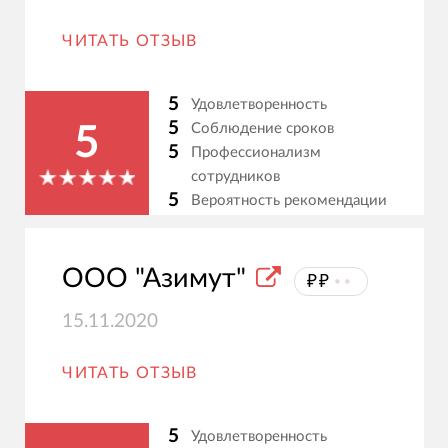
ЧИТАТЬ ОТЗЫВ
5
Удовлетворенность
5
Соблюдение сроков
5
5
Профессионализм
сотрудников
5
Вероятность рекомендации
ООО "Азимут"
₽₽
⦁⦁
15.11.2020
ЧИТАТЬ ОТЗЫВ
5
Удовлетворенность