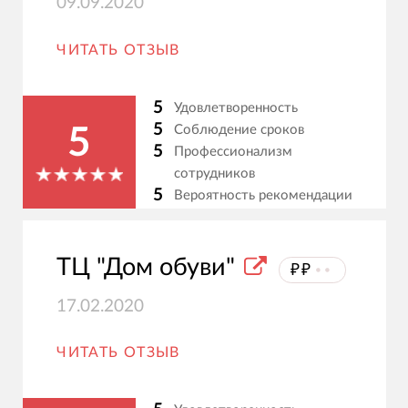
09.09.2020
ЧИТАТЬ ОТЗЫВ
5
Удовлетворенность
5
Соблюдение сроков
5
5
Профессионализм
сотрудников
5
Вероятность рекомендации
ТЦ "Дом обуви"
₽₽
⦁⦁
17.02.2020
ЧИТАТЬ ОТЗЫВ