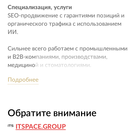
Специализация, услуги
SEO-продвижение с гарантиями позиций и
органического трафика с использованием
ИИ.
Сильнее всего работаем с промышленными
и B2B-компаниями, производствами,
медициной и стоматологиями.
Подробнее
Также создаём и развиваем корпоративные
сайты и интернет-магазины на 1С-Битрикс
и WordPress, занимаемся редизайном и
технической поддержкой. Также, уже
Обратите внимание
внедрили ИИ в эти процессы. Позволяет
нам за 1 час делать в 3 раза больше,
ITSPACE.GROUP
быстрее, чем обычно это делает