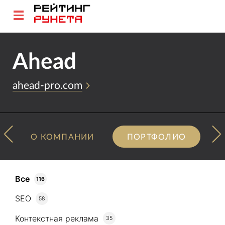
Ahead
ahead-pro.com
О КОМПАНИИ
ПОРТФОЛИО
Все
116
SEO
58
Контекстная реклама
35