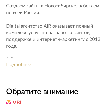
Создаем сайты в Новосибирске, работаем
по всей России.
Digital агентство AiR оказывает полный
комплекс услуг по разработке сайтов,
поддержке и интернет-маркетингу с 2012
года.
AiR - команда, которая помогает клиентам
Подробнее
разобрать задачи проекта, надёжно его
спроектировать и получить результат
Обратите внимание
VBI