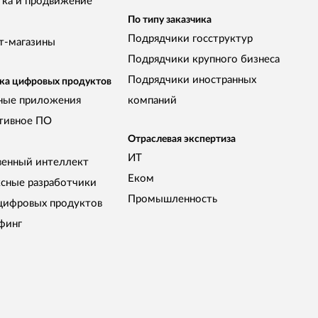
тка и продвижение
По типу заказчика
Подрядчики госструктур
т-магазины
Подрядчики крупного бизнеса
Подрядчики иностранных
ка цифровых продуктов
ные приложения
компаний
тивное ПО
Отраслевая экспертиза
ИТ
венный интеллект
Еком
сные разработчики
Промышленность
цифровых продуктов
финг