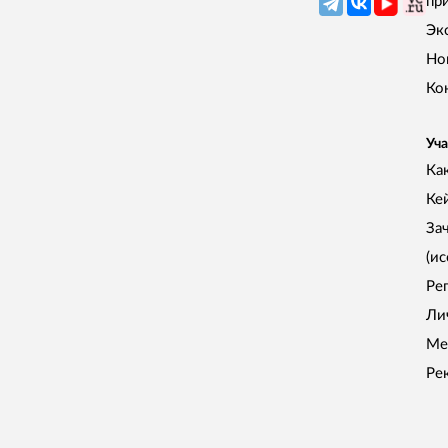
пр
Эк
Но
Ко
Уча
Как
Ке
За
(и
Ре
Ли
Ме
Ре