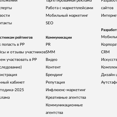
иложений
Таргетированная реклама
Разрабо
сперты
Работа с маркетплейсами
сайтов
вости
Мобильный маркетинг
Интерне
нтакты
SEO
Разработ
Мобиль
стникам рейтингов
Коммуникации
 попасть в РР
PR
Корпора
йсы и отзывы участников
SMM
CRM
чем участвовать в РР
Видео
Искусст
сследование)
Контент
Комплек
гистрация
Брендинг
Дизайн 
чный кабинет
Репутация
Аутстаф
тодика-2025
Инфлюенс-маркетинг
клама
Креативные агентства
Коммуникационные
агентства