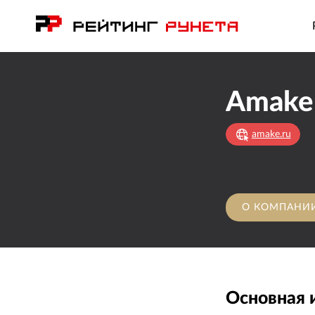
Amake
amake.ru
О КОМПАНИ
Основная