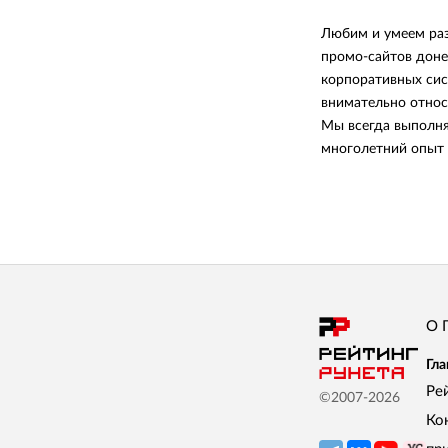
Любим и умеем раз
промо-сайтов доне
корпоративных сис
внимательно относ
Мы всегда выполняе
многолетний опыт и
О 
Гла
Ре
©2007-
2026
Ко