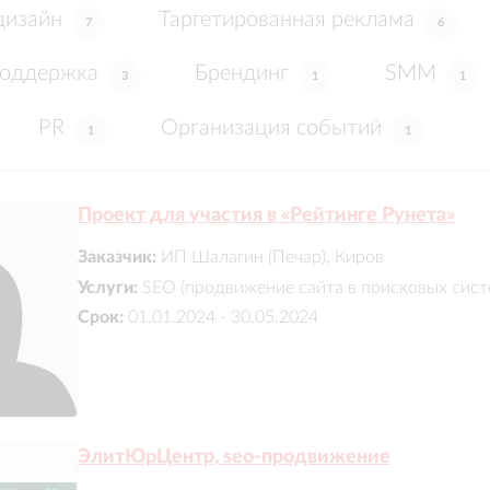
дизайн
Таргетированная реклама
7
6
поддержка
Брендинг
SMM
3
1
1
PR
Организация событий
1
1
Проект для участия в «Рейтинге Рунета»
Заказчик:
ИП Шалагин (Печар), Киров
Услуги:
SEO (продвижение сайта в поисковых сист
Срок:
01.01.2024 - 30.05.2024
ЭлитЮрЦентр, seo-продвижение