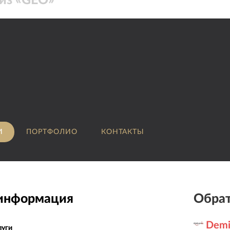
из «
GEO
»
И
ПОРТФОЛИО
КОНТАКТЫ
 информация
Обрат
Demi
луги