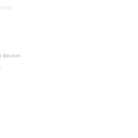
емах)
в фильм


ы
