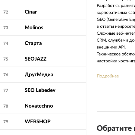
Разработка, разви
Cinar
72
корпоративных сай
GEO (Generative En
в ответы нейросетей
Molinos
73
Сложные веб-интегр
CRM, службами дос
Старта
74
внешними API.
Техническое обслу
SEOJAZZ
75
настройки хостинг
ДругМедиа
76
Сила компании
Подробнее
Погружаемся в ваш
выстраиваем страт
SEO Lebedev
77
Пишем чистый код
Настраиваем интегр
Novatechno
78
нарушая SEO-показ
Одними из первых 
WEBSHOP
79
перестраиваем арх
Обратите 
факты именно у вас