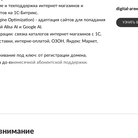
тие и техподдержка интернет-магазинов и
digital-аг
тов на 1С-Битрикс.
gine Optimization) - адаптация сайтов для попадания
УЗНАТЬ 
 Alisa AI и Google AI.
ации: связка каталогов интернет-магазинов с 1C,
тавки, интерне-оплатой, ОЗОН, Яндекс Маркет,
живание под ключ: от регистрации домена,
а до ежемесячной абонентской поддержки.
 бизнес и маркетинг, решаем бизнес-задачи и
егию.
 вместо установки тяжелых шаблонных модулей.
ации нативно, сохраняя скорость загрузки и не
атели.
на рынке внедрили коммерческие стандарты GEO:
итектуру данных так, чтобы нейросети забирали
внимание
.