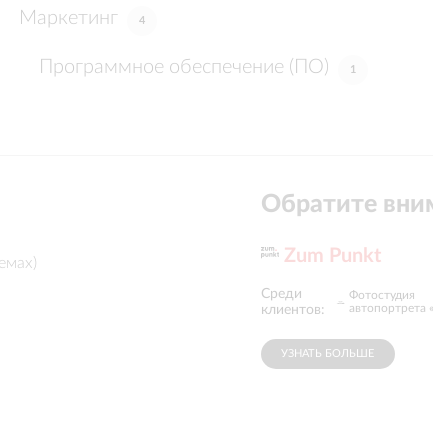
Маркетинг
4
Программное обеспечение (ПО)
1
Обратите вним
Zum Punkt
емах)
Среди
Центр развития
Консалтинговая
Фотостудия
бизнеса «Б...
компания «...
автопортрета «...
клиентов:
УЗНАТЬ БОЛЬШЕ