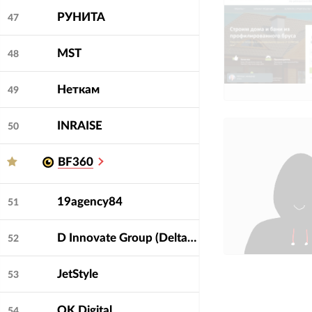
РУНИТА
47
MST
48
Неткам
49
INRAISE
50
BF360
19agency84
51
D Innovate Group (DeltaClick, Soda, Dinamica, Bench!, Deltaplan, Cube)
52
JetStyle
53
OK Digital
54