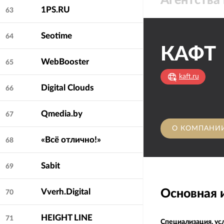
Агентства 
1PS.RU
63
Seotime
64
КАФТ
WebBooster
65
kaft.ru
Digital Clouds
66
Qmedia.by
67
О КОМПАНИ
«Всё отлично!»
68
Sabit
69
Основная
Vverh.Digital
70
HEIGHT LINE
71
Специализация, ус