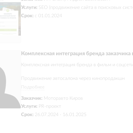
Услуги:
SEO (продвижение сайта в поисковых сист
Срок:
с 01.01.2024
Комплексная интеграция бренда заказчика 
Комплексная интеграция бренда в фильм и соцсети
Продвижение автосалона через кинопродакшн

Подробнее
Партнёрство с фильмом: съёмки, логотип, премьер
Заказчик:
Моторавто Киров
Брендирование 5 серий и SMM-сопровождение
Услуги:
PR-проект
Срок:
26.07.2024 - 16.01.2025