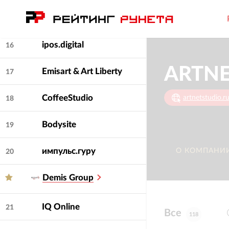
НастАртВЕБ
15
ipos.digital
16
Emisart & Art Liberty
17
CoffeeStudio
artnetstudio.r
18
Bodysite
19
импульс.гуру
О КОМПАНИ
20
Demis Group
IQ Online
21
Все
118