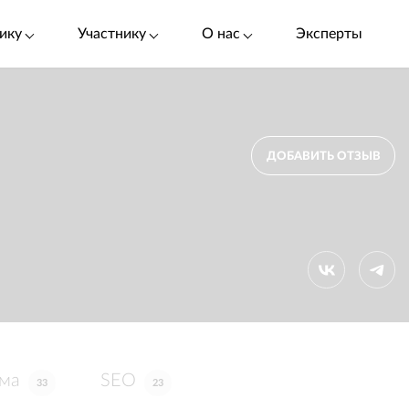
ику
Участнику
О нас
Эксперты
ДОБАВИТЬ ОТЗЫВ
ама
SEO
33
23