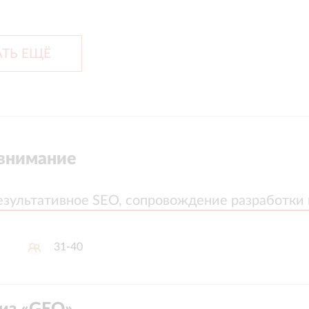
ТЬ ЕЩЁ
внимание
езультативное SEO, сопровождение разработки
езультативное SEO, сопровождение разработки
31-40