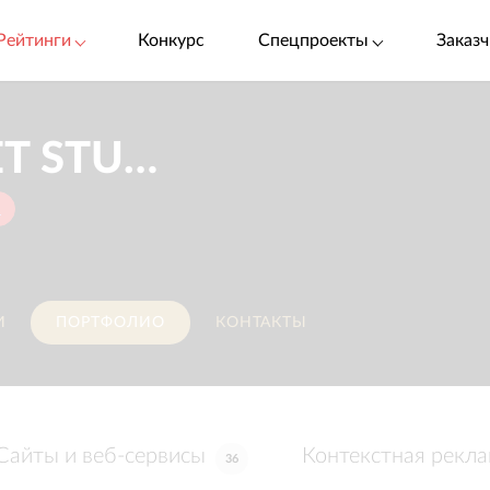
Рейтинги
Конкурс
Спецпроекты
Заказч
ARTNET STUDIO
u
И
ПОРТФОЛИО
КОНТАКТЫ
Сайты и веб-сервисы
Контекстная рекл
36