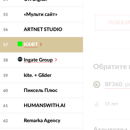
«Мульти сайт»
55
ПОКАЗА
ARTNET STUDIO
56
КАФТ
57
Ingate Group
58
Обратите 
kite. + Glider
59
BF360
BF360
:
:
р
р
Пиксель Плюс
60
15
лет
HUMANSWITH.AI
61
Remarka Agency
62