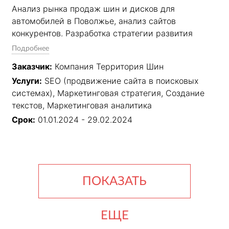
Анализ рынка продаж шин и дисков для 
автомобилей в Поволжье, анализ сайтов 
конкурентов. Разработка стратегии развития 
проекта. Подготовка рекомендаций по доработке 
Подробнее
интернет-магазина. Ежемесячное выполнение 
Заказчик:
Компания Территория Шин
мероприятий по поисковому продвижению 
Услуги:
SEO (продвижение сайта в поисковых
проекта и маркетинговой аналитике согласно 
системах), Маркетинговая стратегия, Создание
утвержденного чек-листа для достижения 
текстов, Маркетинговая аналитика
согласованных KPI: нахождение интернет-
магазина в ТОП-10 по согласованным запросам и 
Срок:
01.01.2024 - 29.02.2024
увеличение целевого трафика из поисковых 
систем.
ПОКАЗАТЬ
ЕЩЕ