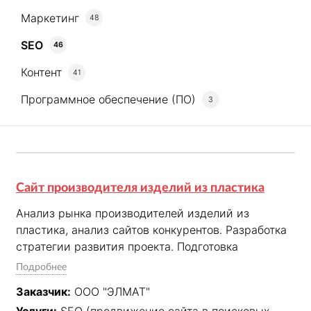
Маркетинг
48
SEO
46
Контент
41
Программное обеспечение (ПО)
3
Сайт производителя изделий из пластика
Анализ рынка производителей изделий из 
пластика, анализ сайтов конкурентов. Разработка 
стратегии развития проекта. Подготовка 
рекомендаций по доработке сайта. Поддержка 
Подробнее
доступности сайта в режиме 24/7 и доработка 
Заказчик:
ООО "ЭЛМАТ"
согласно рекомендаций выданных нами и заявок 
Услуги:
SEO (продвижение сайта в поисковых