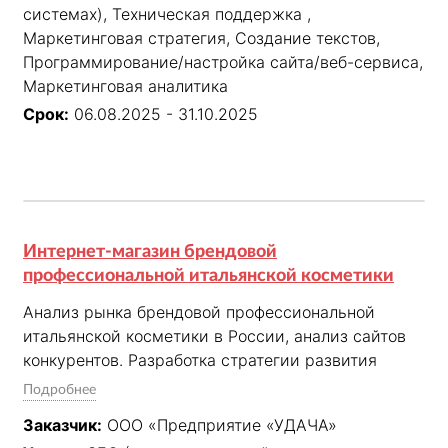
системах), Техническая поддержка ,
мероприятий по поисковому продвижению сайта 
Маркетинговая стратегия, Создание текстов,
и маркетинговой аналитике для достижения 
Программирование/настройка сайта/веб-сервиса,
согласованных KPI: нахождение сайта в ТОП-10 по 
Маркетинговая аналитика
согласованным запросам и увеличение трафика 
из поисковых систем.
Срок:
06.08.2025 - 31.10.2025
Интернет-магазин брендовой
профессиональной итальянской косметики
Анализ рынка брендовой профессиональной 
итальянской косметики в России, анализ сайтов 
конкурентов. Разработка стратегии развития 
проекта. Подготовка рекомендаций по доработке 
Подробнее
сайта. Ежемесячное выполнение мероприятий по 
Заказчик:
ООО «Предприятие «УДАЧА»
поисковому продвижению сайта и маркетинговой 