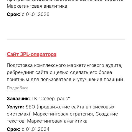
Маркетинговая аналитика
Срок:
с 01.01.2026
Сайт 3PL-оператора
Подготовка комплексного маркетингового аудита, 
ребрендинг сайта с целью сделать его более 
понятным для пользователя и улучшения позиций 
в поисковой выдачи, выполнение ежемесячных 
Подробнее
мероприятий по поисковому развитию сайта с 
Заказчик:
ГК "СеверТранс"
целью достижения согласованных KPI: увеличение 
Услуги:
SEO (продвижение сайта в поисковых
видимости сайта до 50 %, 35 % охват целевой 
системах), Маркетинговая стратегия, Создание
аудитории, увеличение заявок из поисковой 
текстов, Маркетинговая аналитика
выдачи не менее 2.
Срок:
с 01.01.2024