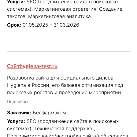
Услуги:
SEO (продвижение сайта в поисковых
аналитике согласно утвержденного чек-листа для 
системах), Маркетинговая стратегия, Создание
достижения согласованных KPI: нахождение сайта 
текстов, Маркетинговая аналитика
в ТОП-10 по согласованным запросам и 
увеличение целевого трафика из поисковых 
Срок:
01.05.2025 - 31.03.2026
систем.
Сайтhygiena-test.ru
Разработка сайта для официального дилера 
Hygiena в России, его базовая оптимизация под 
поисковых роботов и проведение мероприятий 
для вывода его первые страницы поисковой 
Подробнее
выдачи по брендовым запросам
Заказчик:
Белфармаком
Услуги:
SEO (продвижение сайта в поисковых
системах), Техническая поддержка ,
Программирование/настройка сайта/веб-сервиса,