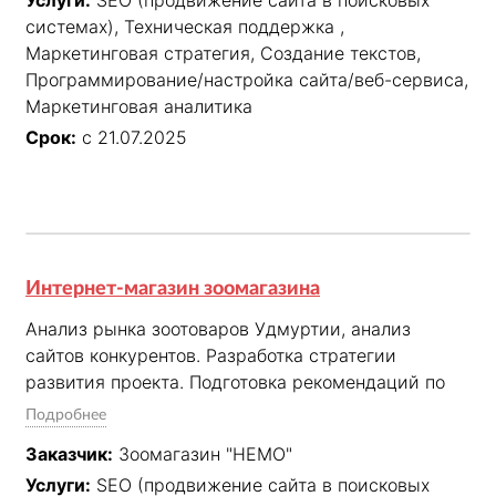
Заказчика. Ежемесячное выполнение 
системах), Техническая поддержка ,
мероприятий по поисковому продвижению сайта 
Маркетинговая стратегия, Создание текстов,
и маркетинговой аналитике для достижения 
Программирование/настройка сайта/веб-сервиса,
согласованных KPI: нахождение сайта в ТОП-10 по 
Маркетинговая аналитика
запросам оптовой продажи и увеличение трафика 
из поисковых систем.
Срок:
с 21.07.2025
Интернет-магазин зоомагазина
Анализ рынка зоотоваров Удмуртии, анализ 
сайтов конкурентов. Разработка стратегии 
развития проекта. Подготовка рекомендаций по 
доработке сайта. Поддержка доступности 
Подробнее
интернет-магазина зоотоваров в режиме 24/7 и 
Заказчик:
Зоомагазин "НЕМО"
доработка согласно рекомендаций выданных нами 
Услуги:
SEO (продвижение сайта в поисковых
и заявок Заказчика. Ежемесячное выполнение 