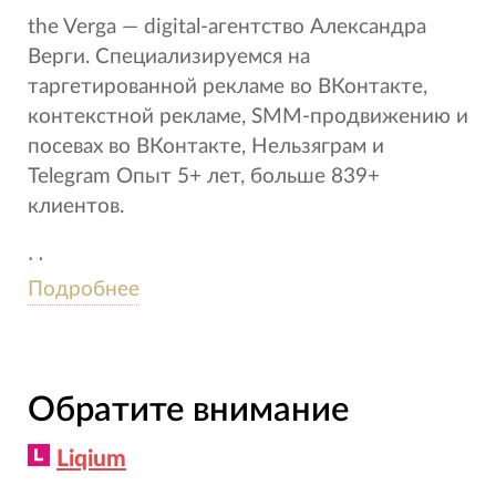
the Verga — digital-агентство Александра
Верги. Специализируемся на
таргетированной рекламе во ВКонтакте,
контекстной рекламе, SMM-продвижению и
посевах во ВКонтакте, Нельзяграм и
Telegram Опыт 5+ лет, больше 839+
клиентов.
Настроим для вас окупаемую рекламную
Подробнее
кампанию, составим стратегию
продвижения или дадим исчерпывающую
консультацию.
Обратите внимание
Рассказываем про маркетинг и продажи
https://t.me/the_verga
Liqium