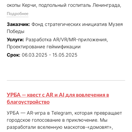
окопы Керчи, подпольный госпиталь Ленинграда, 
маяк в блокаду и взрыв тоннеля в Берлине. 
Подробнее
Каждая сцена — геймифицированный сюжет с 
Заказчик:
Фонд стратегических инициатив Музея
5D-эффектами: когда в VR мимо проходит 
Победы
горящий танк, человек чувствует настоящий жар. 
Услуги:
Разработка AR/VR/MR-приложения,
Не просто показать войну — а погрузить в неё.
Проектирование геймификации
Срок:
06.03.2025 - 15.05.2025
УРБА — квест с AR и AI для вовлечения в
благоустройство
УРБА — AR-игра в Telegram, которая превращает 
городское голосование в приключение. Мы 
разработали вселенную маскотов-«домовят», 