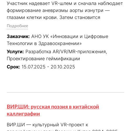
Участник надевает VR-шлем и сначала наблюдает 
формирование аневризмы аорты изнутри — 
глазами клетки крови. Затем становится 
хирургом: перед ним ангиограмма пациента, в 
Подробнее
руках джойстик — нужно провести стент-графт 
Заказчик:
АНО УК «Инновации и Цифровые
через артерию и установить его точно в цель. 
Технологии в Здравоохранении»
После VR — практикум с реальным 
Услуги:
Разработка AR/VR/MR-приложения,
оборудованием под руководством врачей Центра 
Проектирование геймификации
Алмазова.
Срок:
15.07.2025 - 20.10.2025
ВИР.ШИ: русская поэзия в китайской
каллиграфии
ВИР.ШИ — культурный VR-проект к 