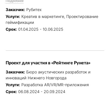
Подробнее
подсветкой. Через цифровую панель пользователь 
Заказчик:
Рубитех
запускал 3D-экскурсию по 13 производственным 
Услуги:
Креатив в маркетинге, Проектирование
блокам или бизнес-симуляцию с реальным 
геймификации
бюджетом и KPI — и видел, как его решения 
влияют на прибыль предприятия через 10 лет.
Срок:
01.04.2025 - 10.06.2025
Проект для участия в «Рейтинге Рунета»
Заказчик:
Бюро акустических разработок и
инноваций Нижнего Новгорода
Услуги:
Разработка AR/VR/MR-приложения
Срок:
06.08.2024 - 20.09.2024