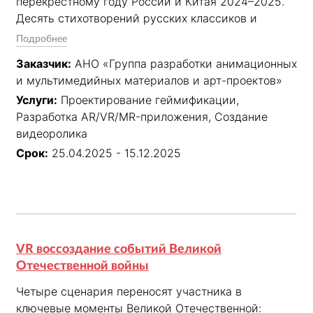
перекрёстному году России и Китая 2024–2025. 
Десять стихотворений русских классиков и 
современников оживают через эстетику 
Подробнее
китайской каллиграфии: строки растут в 
Заказчик:
АНО «Группа разработки анимационных
пространстве, рассыпаются мазками и 
и мультимедийных материалов и арт-проектов»
складываются в жесты. Каждое произведение — 
Услуги:
Проектирование геймификации,
от 1 до 2,5 минут. Проект представлен на 
Разработка AR/VR/MR-приложения, Создание
выставке ChinaJoy в Шанхае и кинофестивале в 
видеоролика
Санкт-Петербурге.
Срок:
25.04.2025 - 15.12.2025
VR воссоздание событий Великой
Отечественной войны
Четыре сценария переносят участника в 
ключевые моменты Великой Отечественной: 