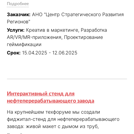
представляющих каждый район Нижнего 
Подробнее
Новгорода и области. Жители выполняют задания, 
Заказчик:
АНО "Центр Стратегического Развития
встречают героев в дополненной реальности и 
Регионов"
получают бонусы за участие в благоустройстве. 
Услуги:
Креатив в маркетинге, Разработка
Геймификация и персонализированный ИИ 
AR/VR/MR-приложения, Проектирование
сделали голосование вовлекающим и по-
геймификации
настоящему народным.
Срок:
15.04.2025 - 12.06.2025
Интерактивный стенд для
нефтеперерабатывающего завода
На крупнейшем техфоруме мы создали 
фиджитал-стенд для нефтеперерабатывающего 
завода: живой макет с дымом из труб, 
движущимися машинами и адаптивной 