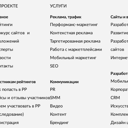
ПРОЕКТЕ
УСЛУГИ
вное
Реклама, трафик
Сайты и 
йтинги
Перформанс-маркетинг
Разработ
нкурс сайтов и
Контекстная реклама
Развити
иложений
Таргетированная реклама
Разрабо
сперты
Работа с маркетплейсами
сайтов
вости
Мобильный маркетинг
Интерне
нтакты
SEO
Разработ
Мобиль
стникам рейтингов
Коммуникации
 попасть в РР
PR
Корпора
йсы и отзывы участников
SMM
CRM
чем участвовать в РР
Видео
Искусст
сследование)
Контент
Комплек
гистрация
Брендинг
Дизайн 