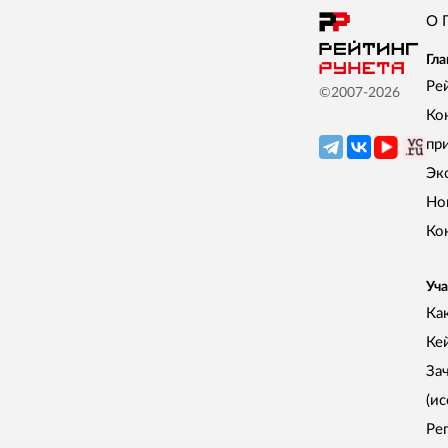
О 
Гла
Ре
©2007-
2026
Ко
пр
Эк
Но
Ко
Уча
Как
Ке
За
(и
Ре