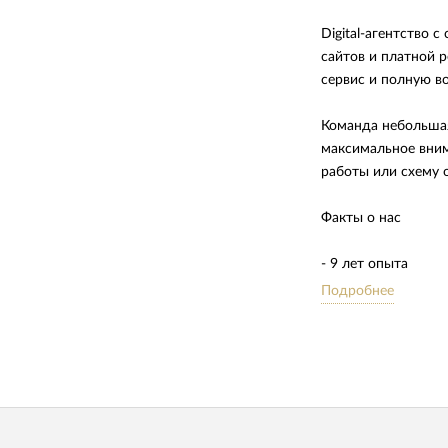
Digital-агентство 
сайтов и платной р
сервис и полную во
Команда небольшая
максимальное вним
работы или схему 
Факты о нас
- 9 лет опыта
- 4 офиса в 2 стран
Подробнее
- 15 штатных сотр
- 242 проекта в п
- 54 проекта на с