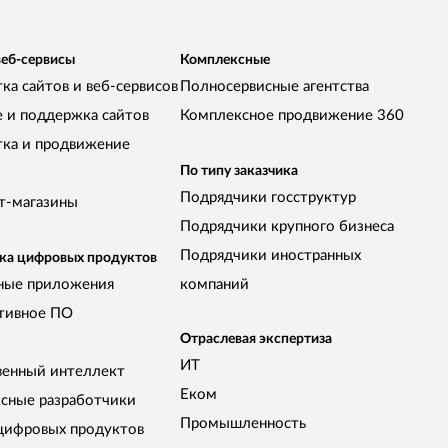
веб-сервисы
Комплексные
ка сайтов и веб-сервисов
Полносервисные агентства
е и поддержка сайтов
Комплексное продвижение 360
тка и продвижение
По типу заказчика
Подрядчики госструктур
т-магазины
Подрядчики крупного бизнеса
Подрядчики иностранных
ка цифровых продуктов
ные приложения
компаний
тивное ПО
Отраслевая экспертиза
ИТ
венный интеллект
Еком
сные разработчики
Промышленность
цифровых продуктов