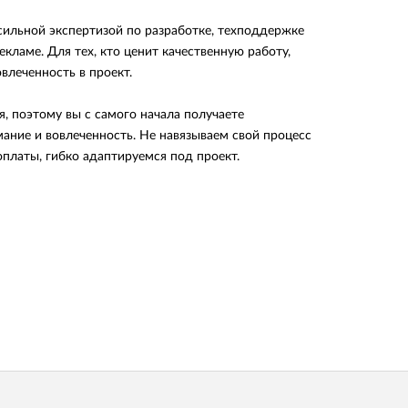
с сильной экспертизой по разработке, техподдержке
екламе. Для тех, кто ценит качественную работу,
влеченность в проект.
, поэтому вы с самого начала получаете
ание и вовлеченность. Не навязываем свой процесс
оплаты, гибко адаптируемся под проект.
ах
удников
ортфолио
егодняшний день