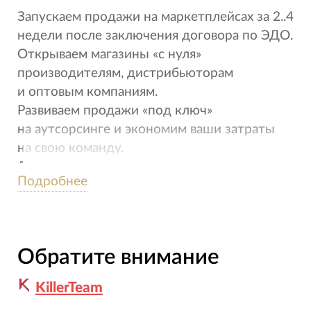
Запускаем продажи на маркетплейсах за 2..4
недели после заключения договора по ЭДО.
Открываем магазины «с нуля»
производителям, дистрибьюторам
и оптовым компаниям.
Развиваем продажи «под ключ»
на аутсорсинге и экономим ваши затраты
на свою команду.
Действуем по утверждённому плану
Подробнее
с учётом нюансов работы маркетплейсов.
Открываем "точки продаж" с 2019 года на:
• М.ВидеоЭльдорадо (мы — эксклюзивный
Обратите внимание
техпартнёр)
• Ozon
KillerTeam
• Wildberries