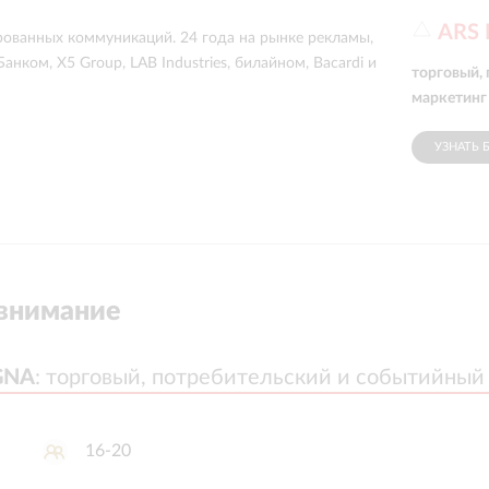
ARS
рованных коммуникаций. 24 года на рынке рекламы,
анком, X5 Group, LAB Industries, билайном, Bacardi и
торговый,
маркетинг
УЗНАТЬ 
внимание
GNA
GNA
:
:
торговый, потребительский и событийный
торговый, потребительский и событийный
16-20