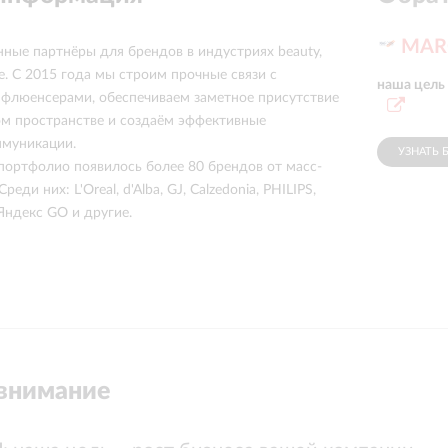
MAR
ые партнёры для брендов в индустриях beauty,
style. С 2015 года мы строим прочные связи с
наша цель
флюенсерами, обеспечиваем заметное присутствие
м пространстве и создаём эффективные
ммуникации.
УЗНАТЬ 
 портфолио появилось более 80 брендов от масс-
еди них: L'Oreal, d'Alba, GJ, Calzedonia, PHILIPS,
 Яндекс GO и другие.
внимание