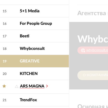
5+1 Media
15
Агентства 
For People Group
16
Beetl
Whybc
17
Whybconsult
18
whybconsult.r
GREATIVE
19
KITCHEN
20
О КОМПАНИ
ARS MAGNA
TrendFox
21
Основная