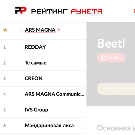
ARS MAGNA
Beetl
REDDAY
1
beetl.ru
Те самые
2
CREON
3
О КОМПАНИ
ARS MAGNA Communication Group
4
IVS Group
5
Мандариновая лиса
6
Основная