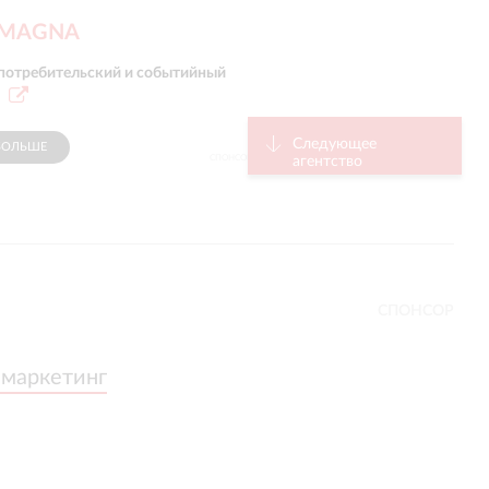
 MAGNA
 потребительский и событийный
Следующее
БОЛЬШЕ
СПОНСОР
агентство
СПОНСОР
 маркетинг
 маркетинг