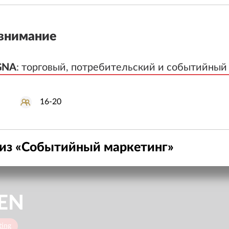
внимание
GNA
GNA
:
:
торговый, потребительский и событийный
торговый, потребительский и событийный
16-20
из «
Событийный маркетинг
»
EN
ting