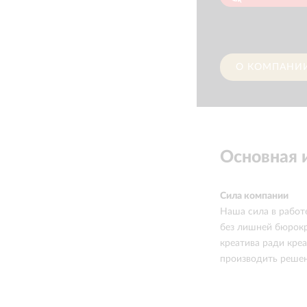
О КОМПАНИ
Основная
Сила компании
Наша сила в работе
без лишней бюрокра
креатива ради кре
производить решен