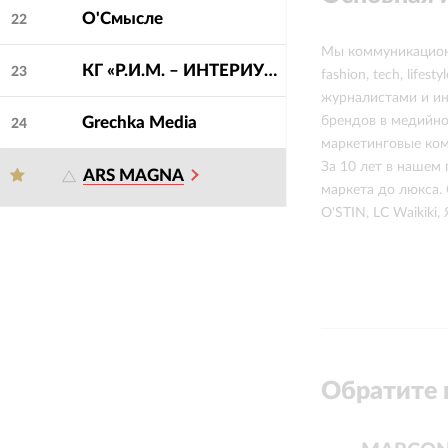
О'Смысле
22
Мы коммуникационн
КГ «Р.И.М. – ИНТЕРИУМ»
23
fashion, tech, life
журналистами и ин
Grechka Media
брендов в медийно
24
маркетинговые ко
За 10 лет в нашем
ARS MAGNA
маркета до люкса. Ср
O'STIN, LC Waikiki,
Обратите 