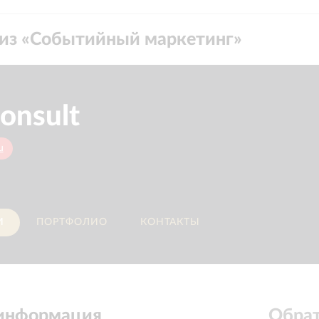
из «
Событийный маркетинг
»
onsult
u
И
ПОРТФОЛИО
КОНТАКТЫ
 информация
Обрат