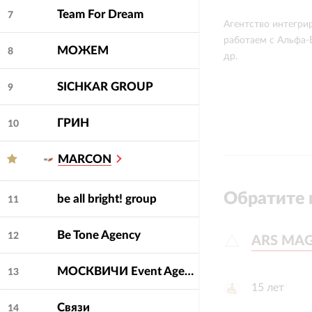
Team For Dream
7
Агентство интегри
работаем с Альфа-Б
МОЖЕМ
8
др.
SICHKAR GROUP
9
ГРИН
10
MARCON
Обратите 
be all bright! group
11
Be Tone Agency
12
ARS MA
ARS MA
МОСКВИЧИ Event Agency
13
15
лет
Связи
14