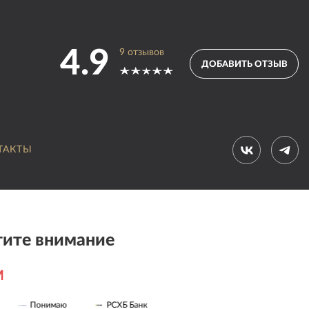
4.9
9
отзывов
ДОБАВИТЬ ОТЗЫВ
ТАКТЫ
ите внимание
M
Понимаю
РСХБ Банк
4fresh
Сотворчеств