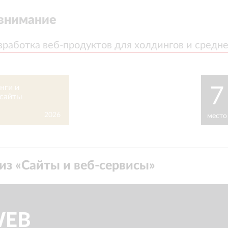
внимание
зработка веб-продуктов для холдингов и средне
зработка веб-продуктов для холдингов и средне
нги и
7
сайты
2026
место
из «
Сайты и веб-сервисы
»
WEB