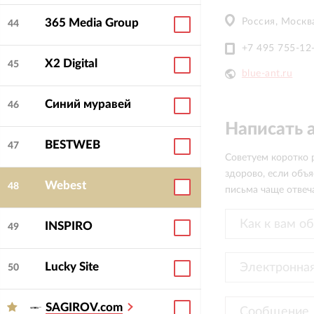
Россия, Москва
365 Media Group
44
оценка
Удовлетворенность
+7 495 755-12
4.9
4.9
и:
работой
:
X2 Digital
45
blue-ant.ru
Синий муравей
46
Написать 
BESTWEB
47
Советуем коротко р
здорово, если объя
Webest
48
письма чаще отвеча
INSPIRO
49
Lucky Site
50
SAGIROV.com