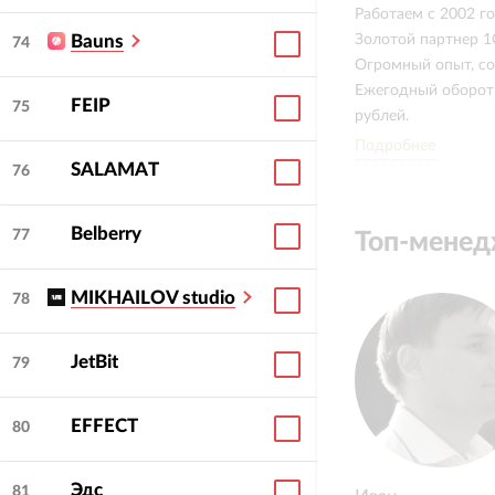
Работаем с 2002 го
Золотой партнер 1
Bauns
74
Огромный опыт, со
Ежегодный оборот
FEIP
75
рублей.
Подробнее
Особенности работ
SALAMAT
76
Мыслим бизнесом з
Belberry
77
Топ-мене
MIKHAILOV studio
78
JetBit
79
EFFECT
80
Эдс
81