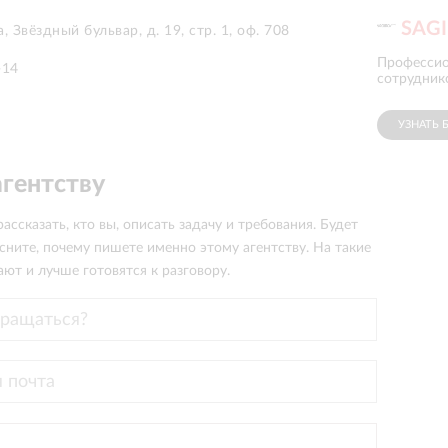
SAG
, Звёздный бульвар, д. 19, стр. 1, оф. 708
Соблюдение
Професси
-14
4.9
сроков
:
сотрудник
УЗНАТЬ 
агентству
ассказать, кто вы, описать задачу и требования. Будет
сните, почему пишете именно этому агентству. На такие
ют и лучше готовятся к разговору.