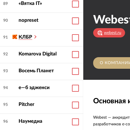
«Вятка IT»
89
Webes
nopreset
90
webest.ru
КЛБР
91
Komarova Digital
92
О КОМПАНИ
Восемь Планет
93
е—б эдженси
94
Основная
Pitcher
95
Webest — аккредит
Наумедиа
96
разработчиков e-co