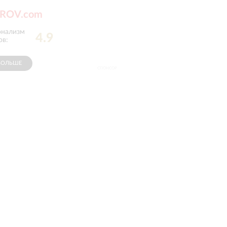
IROV.com
онализм
Вероятность
4.9
4.9
ов
:
рекомендации
:
БОЛЬШЕ
СПОНСОР