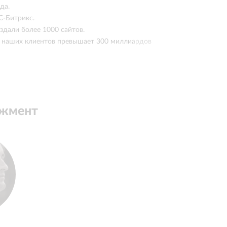
да.
С-Битрикс.
здали более 1000 сайтов.
 наших клиентов превышает 300 миллиардов
ы с заказчиками
аказчика, а проектом буквально живем.
джмент