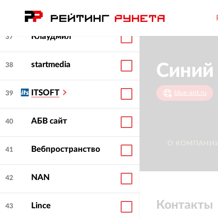
Сибирикс
36
Клаудмил
37
startmedia
Синий
38
ITSOFT
blue-ant.ru
39
АБВ сайт
40
О КОМПАНИ
Вебпространство
41
NAN
42
Контакты
Lince
43