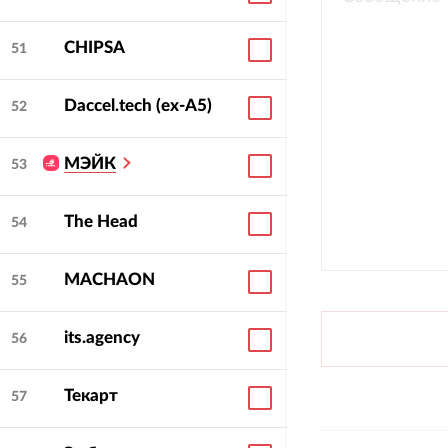
CHIPSA
51
Daccel.tech (ex-A5)
52
МЭЙК
53
The Head
54
MACHAON
55
its.agency
56
Текарт
57