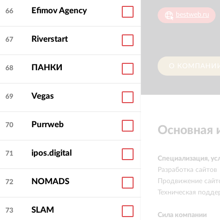
Efimov Agency
66
bestweb.ru
Riverstart
67
О КОМПАНИ
ПАНКИ
68
Vegas
69
Purrweb
70
Основная
ipos.digital
71
Специализация, ус
Разработка сайтов
NOMADS
Продвижение сайт
72
Техническая подде
SLAM
73
Сила компании