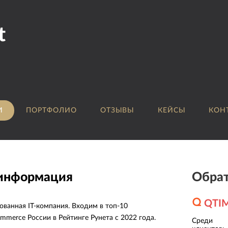
t
И
ПОРТФОЛИО
ОТЗЫВЫ
КЕЙСЫ
КОН
 информация
Обрат
QTI
ованная IT-компания. Входим в топ-10
mmerce России в Рейтинге Рунета с 2022 года.
Среди
Онлайн-школа