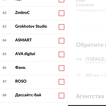
Иван
Солуянов
Управляющий парт
ZmitroC
82
Grokhotov Studio
83
ASMART
84
Обратите 
AVA digital
85
ITSPACE
ITSPACE
Фанк.
86
500 тыс — 
ROSO
87
Дессайтс-бай
Агентства 
88