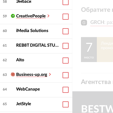
Эмбаси
58
Обратите 
CreativePeople
59
GRCH
GRCH
:
:
ра
ра
iMedia Solutions
60
Ленди
7
REB8T DIGITAL STUDIO
61
промо
2026
место
Alto
62
Business-up.org
63
Агентства 
WebCanape
64
JetStyle
65
BEST