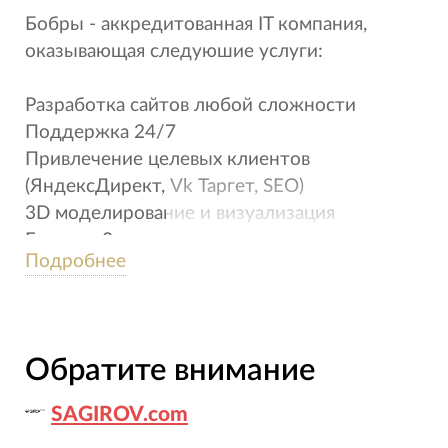
Бобры - аккредитованная IT компания,
оказывающая следуюшие услуги:
Разработка сайтов любой сложности
Поддержка 24/7
Привлечение целевых клиентов
(ЯндексДирект, Vk Таргет, SEO)
3D моделирование и визуализация
Готовые 3д визуализации
Подробнее
https://3d.bobers.ru
Showreel: https://www.youtube.com/watch?
v=EzuPtgRkA1w
Обратите внимание
SAGIROV.com