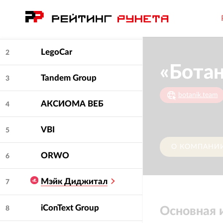
ПроКонтекст
1
LegoCar
2
«Бота
Tandem Group
3
botanik.team
АКСИОМА ВЕБ
4
VBI
5
О КОМПАНИ
ORWO
6
Мэйк Диджитал
7
iConText Group
8
Основная