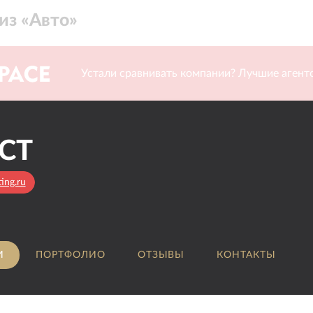
из «
Авто
»
акомиться и выпить кофе в нашем офисе со всей
ой проекта.
Устали сравнивать компании? Лучшие агентс
СТ
ing.ru
И
ПОРТФОЛИО
ОТЗЫВЫ
КОНТАКТЫ