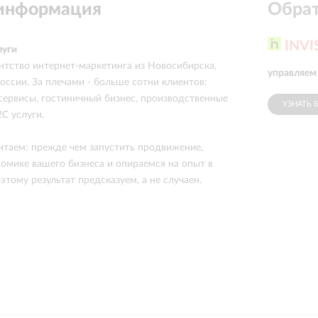
 информация
Обрат
INVI
луги
нтство интернет-маркетинга из Новосибирска,
управляем
оссии. За плечами - больше сотни клиентов:
сервисы, гостиничный бизнес, производственные
УЗНАТЬ 
C услуги.
читаем: прежде чем запустить продвижение,
номике вашего бизнеса и опираемся на опыт в
тому результат предсказуем, а не случаен.
ет не клики - а деньги. Прежде чем запустить
ем экономику, анализируем воронку и выбираем
одель бизнеса. Средний клиент работает с нами 2
то привык, а потому что видит результат в цифрах.
и. Цены рыночные. Работаем по всей России.