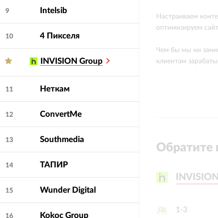
Intelsib
9
Настраиваем конте
оптимизируем сайт
4 Пикселя
10
Чем бы мы ни зани
INVISION Group
клиентам зарабаты
Неткам
11
ConvertMe
12
Southmedia
13
Обратите 
ТАПИР
14
INVISION
INVISION
Wunder Digital
15
1-3
Kokoc Group
16