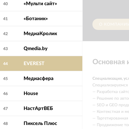
«Мульти сайт»
40
«Ботаник»
41
О КОМПАНИ
МедиаКролик
42
Qmedia.by
43
Основная
EVEREST
44
Медиасфера
Специализация, ус
45
Специализируемся 
— Разработка сайт
House
46
— Решение по авто
— SEO и GEO прод
НастАртВЕБ
47
— Контекстная и м
— Таргетированная 
Пиксель Плюс
48
— Продвижение то