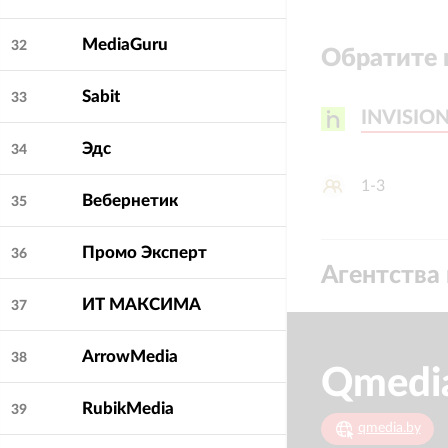
Особенности работ
Отчёты под ваши 
MediaGuru
32
Обратите 
Стандартная форма
дилерами? Знаем т
Sabit
33
сроки, со скринам
INVISION
INVISION
Эдс
34
Ответ за 15 минут
Не «в течение рабо
1-3
отвечает в течение
Вебернетик
35
Одна цена - все и
Промо Эксперт
36
Никакого дробления
Агентства 
ретаргет - отдельн
ИТ МАКСИМА
37
ArrowMedia
38
Qmedi
RubikMedia
39
qmedia.by