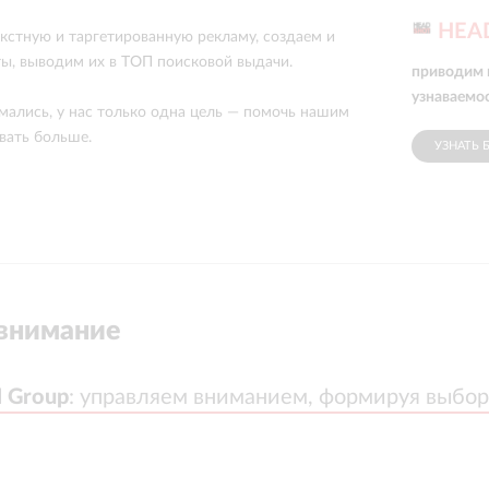
HEA
кстную и таргетированную рекламу, создаем и
ы, выводим их в ТОП поисковой выдачи.
приводим 
узнаваемо
мались, у нас только одна цель — помочь нашим
вать больше.
УЗНАТЬ 
внимание
 Group
 Group
:
:
управляем вниманием, формируя выбор
управляем вниманием, формируя выбор