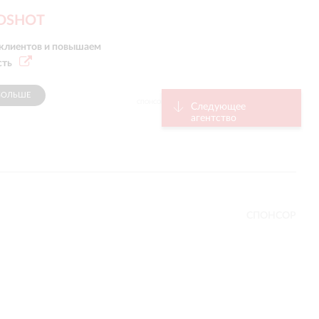
DSHOT
клиентов и повышаем
сть
БОЛЬШЕ
СПОНСОР
Следующее
агентство
СПОНСОР