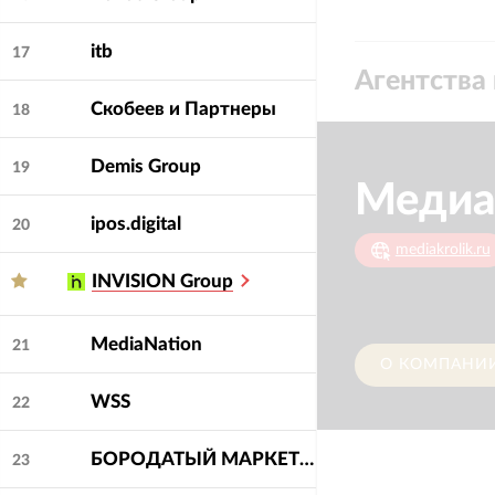
itb
17
Агентства 
Скобеев и Партнеры
18
Demis Group
19
Медиа
ipos.digital
20
mediakrolik.ru
INVISION Group
MediaNation
21
О КОМПАНИ
WSS
22
БОРОДАТЫЙ МАРКЕТИНГ
23