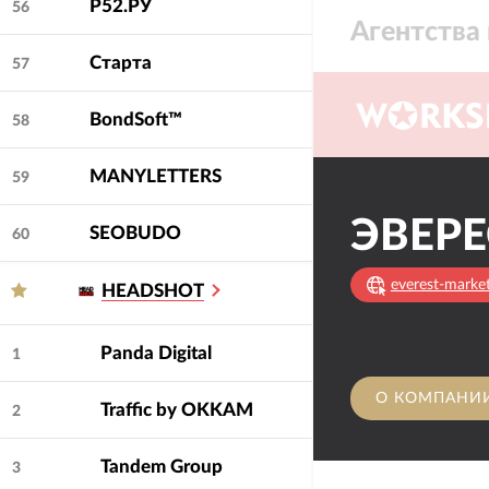
Р52.РУ
56
Агентства 
Всегда можно позн
Старта
57
выделенной команд
BondSoft™
58
MANYLETTERS
59
ЭВЕРЕ
SEOBUDO
60
everest-market
HEADSHOT
Panda Digital
1
О КОМПАНИ
Traffic by OKKAM
2
Tandem Group
3