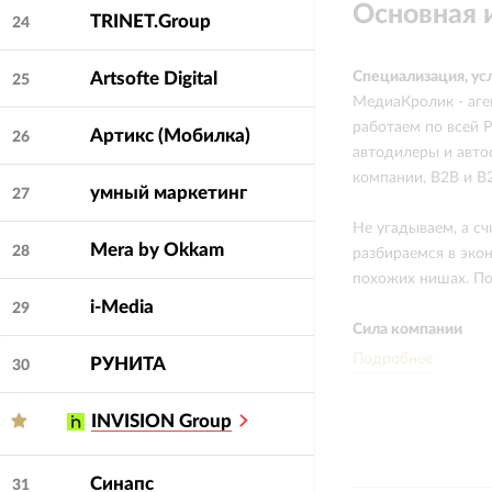
Основная
TRINET.Group
24
Artsofte Digital
Специализация, ус
25
МедиаКролик - аге
работаем по всей Р
Артикс (Мобилка)
26
автодилеры и авто
компании, B2B и B2
умный маркетинг
27
Не угадываем, а с
Mera by Okkam
28
разбираемся в эко
похожих нишах. Поэ
i-Media
29
Сила компании
МедиаКролик счита
Подробнее
РУНИТА
30
рекламу, мы счита
каналы под вашу м
INVISION Group
года - не потому ч
30+ ниш за плечам
Синапс
31