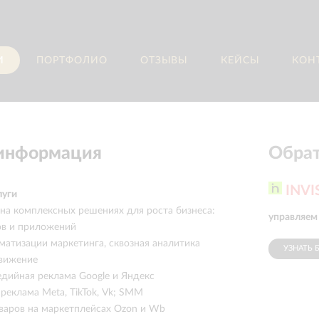
И
ПОРТФОЛИО
ОТЗЫВЫ
КЕЙСЫ
КОН
 информация
Обрат
INVI
луги
на комплексных решениях для роста бизнеса:
управляем
ов и приложений
матизации маркетинга, сквозная аналитика
УЗНАТЬ 
вижение
едийная реклама Google и Яндекс
реклама Meta, TikTok, Vk; SMM
варов на маркетплейсах Ozon и Wb