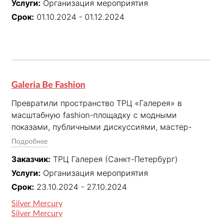
Услуги:
Организация мероприятия
трафика за счёт сильного призового фонда и 
комплексной коммуникации.
Срок:
01.10.2024 - 01.12.2024
Galeria Be Fashion
Превратили пространство ТРЦ «Галерея» в 
масштабную fashion-площадку с модными 
показами, публичными дискуссиями, мастер-
классами, интерактивными зонами и 
Подробнее
розыгрышами. Специальными гостями фестиваля 
Заказчик:
ТРЦ Галерея (Санкт-Петербург)
стали Виктория Салават и группа NEMIGA. Проект 
Услуги:
Организация мероприятия
объединил бренды, экспертов и посетителей и 
укрепил позиционирование «Галереи» как 
Срок:
23.10.2024 - 27.10.2024
модного центра Петербурга. Кейс победил в двух 
Silver Mercury
номинациях Silver Mercury и одной номинации 
Silver Mercury
WOW Awards.