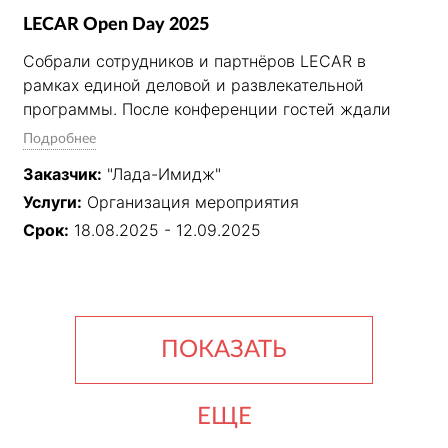
LECAR Open Day 2025
Собрали сотрудников и партнёров LECAR в 
рамках единой деловой и развлекательной 
программы. После конференции гостей ждали 
тест-драйвы LADA, автослалом и дрифт-шоу с 
Подробнее
участием Аркадия Цареградцева. Завершили 
Заказчик:
"Лада-Имидж"
день гала-ужином с интерактивами, 
Услуги:
Организация мероприятия
выступлением кавер-группы и видеомэппингом. 
Проект усилил вовлечённость команды и 
Срок:
18.08.2025 - 12.09.2025
подчеркнул статус LECAR как надёжного и 
современного партнёра.
ПОКАЗАТЬ
ЕЩЕ