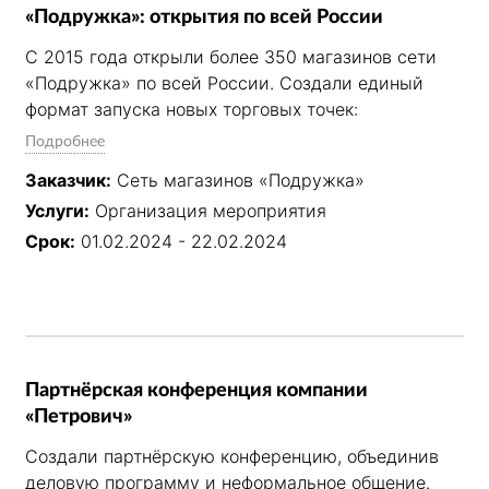
«Подружка»: открытия по всей России
С 2015 года открыли более 350 магазинов сети 
«Подружка» по всей России. Создали единый 
формат запуска новых торговых точек: 
разрабатывали сценарии, интерактивы и 
Подробнее
розыгрыши, обеспечивали работу 
Заказчик:
Сеть магазинов «Подружка»
промоперсонала, ведущих и аниматоров, 
Услуги:
Организация мероприятия
изготавливали полиграфию и подарки. Яркие 
открытия привлекали посетителей, поддерживали 
Срок:
01.02.2024 - 22.02.2024
покупательскую активность и укрепляли 
лояльность к бренду.
Партнёрская конференция компании
«Петрович»
Создали партнёрскую конференцию, объединив 
деловую программу и неформальное общение. 