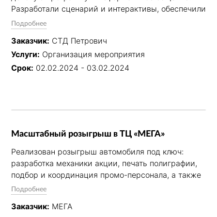
Разработали сценарий и интерактивы, обеспечили 
работу персонала, полиграфию, кейтеринг и 
Подробнее
оформление площадки. Продуманная программа 
Заказчик:
СТД Петрович
помогла укрепить отношения с партнёрами, 
Услуги:
Организация мероприятия
поддержать открытый диалог и сформировать 
позитивный эмоциональный опыт 
Срок:
02.02.2024 - 03.02.2024
взаимодействия с брендом.
Масштабный розыгрыш в ТЦ «МЕГА»
Реализован розыгрыш автомобиля под ключ: 
разработка механики акции, печать полиграфии, 
подбор и координация промо-персонала, а также 
продвижение в социальных сетях. Проект 
Подробнее
обеспечил высокий интерес аудитории, рост 
Заказчик:
МЕГА
вовлечённости и значительное увеличение 