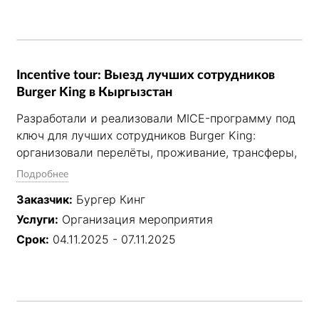
Inсentive tour: Выезд лучших сотрудников
Burger King в Кыргызстан
Разработали и реализовали MICE-программу под 
ключ для лучших сотрудников Burger King: 
организовали перелёты, проживание, трансферы, 
деловую, экскурсионную и event-части. В 
Подробнее
программу вошли конные прогулки, мастер-
Заказчик:
Бургер Кинг
классы по местной кухне, тимбилдинг по 
Услуги:
Организация мероприятия
установке юрт, встреча с топ-менеджерами и 
церемония награждения. Завершили тур гала-
Срок:
04.11.2025 - 07.11.2025
ужином с ведущим, DJ и кавер-группой. Проект 
усилил командное взаимодействие и внутреннюю 
коммуникацию.