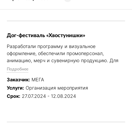
Дог-фестиваль «Хвостунишки»
Разработали программу и визуальное 
оформление, обеспечили промоперсонал, 
анимацию, мерч и сувенирную продукцию. Для 
гостей провели модный показ, забег с питомцами, 
Подробнее
занятия по аджилити и ноузворку, лекцию 
Заказчик:
МЕГА
кинолога и консультации ветеринарных экспертов. 
Услуги:
Организация мероприятия
Программу дополнили фотобудка, творческие 
мастер-классы, аквагрим, лотерея и зоны отдыха. 
Срок:
27.07.2024 - 12.08.2024
Фестиваль привлёк профильную аудиторию и 
усилил эмоциональную связь посетителей с 
брендами.