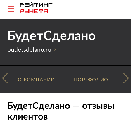
БудетCделано
budetsdelano.ru
О КОМПАНИИ
ПОРТФОЛИО
БудетCделано — отзывы
клиентов